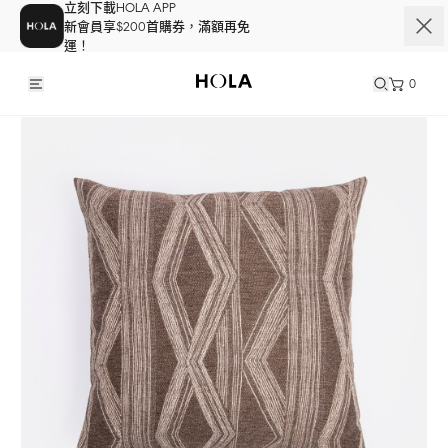
立刻下載HOLA APP
新會員享$200首購券，滿額再免
運！
0