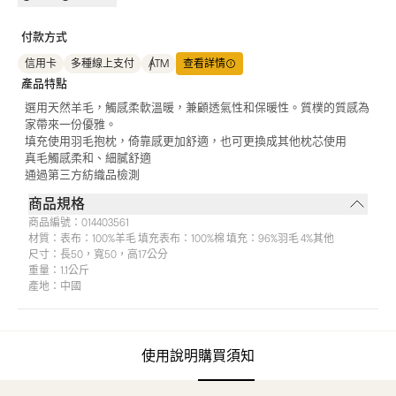
付款方式
信用卡
多種線上支付
ATM
查看詳情
產品特點
選用天然羊毛，觸感柔軟溫暖，兼顧透氣性和保暖性。質樸的質感為
家帶來一份優雅。
填充使用羽毛抱枕，倚靠感更加舒適，也可更換成其他枕芯使用
真毛觸感柔和、細膩舒適
通過第三方紡織品檢測
商品規格
商品編號：
014403561
材質：
表布：100%羊毛 填充表布：100%棉 填充：96%羽毛 4%其他
尺寸：
長50，寬50，高17公分
重量：
1.1公斤
產地：
中國
使用說明
購買須知