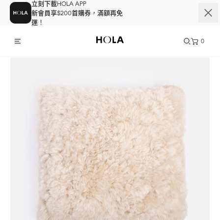
立刻下載HOLA APP
新會員享$200首購券，滿額再免
運！
0