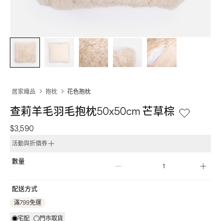
居家織品
抱枕
花色抱枕
查莉羊毛羽毛抱枕50x50cm 芒草棕
$3,590
活動與折價券
數量
配送方式
滿799免運
宅配
門市取貨