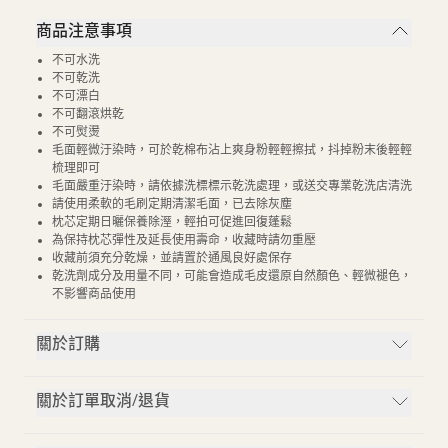
商品注意事項
不可水洗
不可乾洗
不可漂白
不可翻滾烘乾
不可熨燙
毛面輕微汙染時，可於乾棉布沾上爽身粉輕輕擦拭，抖掉粉末後輕輕
梳理即可
毛面嚴重汙染時，請依據洗標標示乾洗處理，或送交專業乾洗店清洗
請使用柔軟的毛刷定期清潔毛面，已去除灰塵
枕芯定期日曬保養除溼，輕拍可促進回復蓬鬆
為保持枕芯彈性及延長使用壽命，收藏時請勿重壓
收藏前須充分乾燥，並請置於通風良好處保存
乾洗劑成分及用量不同，可能會造成毛皮還原自然顏色、輕微褪色，
不影響商品使用
關於訂購
關於訂單取消/退貨