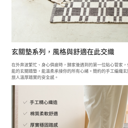
玄關墊系列，風格與舒適在此交織
在外奔波繁忙、身心俱疲時，歸家後遇到的第一位貼心管家，
能的玄關踏墊，能溫柔承接你的所有心緒。簡約的手工編織玄
旅人溫厚踏實的安全感。