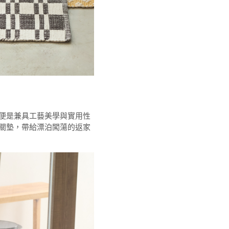
便是兼具工藝美學與實用性
關墊，帶給漂泊闖蕩的返家