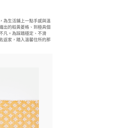
，為生活鋪上一點手感與溫
織出的稻黃菱格、到極具個
不凡。為踩踏穩定、不滑
匙返家，踏入溫馨住所的那