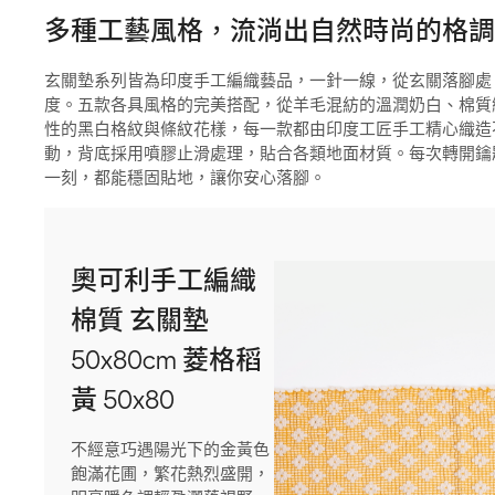
多種工藝風格，流淌出自然時尚的格調
玄關墊系列皆為印度手工編織藝品，一針一線，從玄關落腳處
度。五款各具風格的完美搭配，從羊毛混紡的溫潤奶白、棉質
性的黑白格紋與條紋花樣，每一款都由印度工匠手工精心織造
動，背底採用噴膠止滑處理，貼合各類地面材質。每次轉開鑰
一刻，都能穩固貼地，讓你安心落腳。
奧可利手工編織
棉質 玄關墊
50x80cm 菱格稻
黃 50x80
不經意巧遇陽光下的金黃色
飽滿花圃，繁花熱烈盛開，