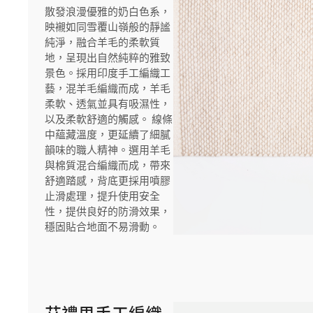
散發浪漫優雅的奶白色系，
映襯如同雪覆山嶺般的靜謐
純淨，融合羊毛的柔軟質
地，呈現出自然純粹的雅致
景色。採用印度手工編織工
藝，混羊毛編織而成，羊毛
柔軟、透氣並具有吸濕性，
以及柔軟舒適的觸感。 線條
中蘊藏溫度，更延續了細膩
韻味的職人精神。選用羊毛
與棉質混合編織而成，帶來
舒適踏感，背底更採用噴膠
止滑處理，提升使用安全
性，提供良好的防滑效果，
穩固貼合地面不易滑動。