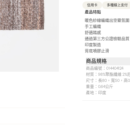
信用卡
多種線上支付
產品特點
暖色紗線編織出空靈氛圍
手工編織
舒適踏感
通過第三方公證檢驗品質
印度製造
背底噴膠止滑
商品規格
商品編號：
014404124
材質：
98%聚酯纖維 2%
尺寸：
長80，寬50，高0
重量：
0.64公斤
產地：
印度