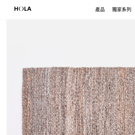
新會員享$200首購券，滿額再免運！
產品
獨家系列