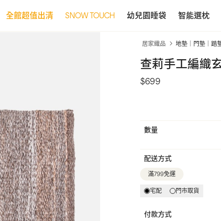
全館超值出清
SNOW TOUCH
幼兒園睡袋
智能選枕
居家織品
地墊｜門墊｜踏
查莉手工編織玄關
$699
數量
配送方式
滿799免運
宅配
門市取貨
付款方式