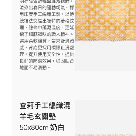
明亮暖色調輕盈灑落視野，
渲染出春日的蓬勃朝氣。採
用印度手工編織工藝，以傳
統技法交織出獨特的菱格紋
理，線條中蘊藏溫度，更延
續了細膩韻味的職人精神。
選用柔軟棉質，帶來舒適踏
感，背底更採用噴膠止滑處
理，提升使用安全性，提供
良好的防滑效果，穩固貼合
地面不易滑動。
查莉手工編織混
羊毛玄關墊
50x80cm 奶白