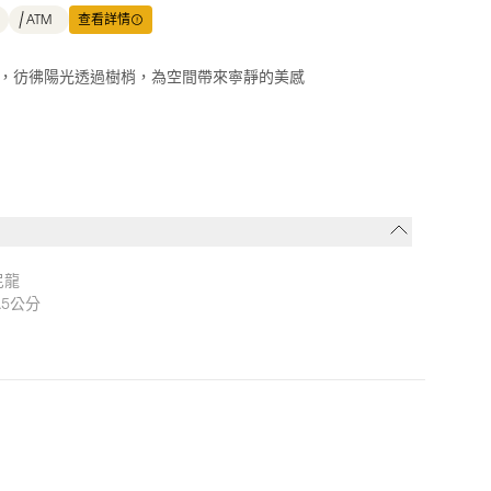
ATM
查看詳情
，彷彿陽光透過樹梢，為空間帶來寧靜的美感
尼龍
.5公分