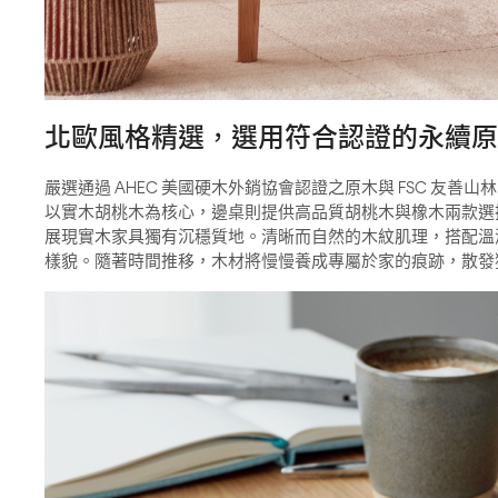
北歐風格精選，選用符合認證的永續原
嚴選通過 AHEC 美國硬木外銷協會認證之原木與 FSC 友善
以實木胡桃木為核心，邊桌則提供高品質胡桃木與橡木兩款選
展現實木家具獨有沉穩質地。清晰而自然的木紋肌理，搭配溫
樣貌。隨著時間推移，木材將慢慢養成專屬於家的痕跡，散發