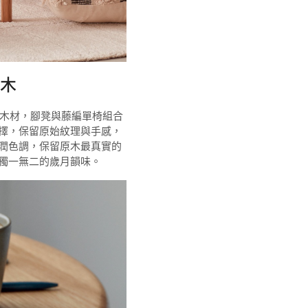
木
山林木材，腳凳與藤編單椅組合
擇，保留原始紋理與手感，
潤色調，保留原木最真實的
獨一無二的歲月韻味。