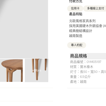
付款方式
信用卡
多種線上支付
產品特點
北歐風格家具系列
採用美國硬木外銷協會 (A
經典樹結構設計
越南製造
專人約配
商品規格
商品編號：
014405197
材質：
實木橡木
+More
尺寸：
長50，寬50，高
重量：
6.5公斤
產地：
越南