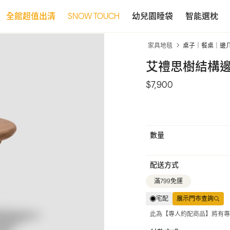
全館超值出清
SNOW TOUCH
幼兒園睡袋
智能選枕
家具地毯
桌子｜餐桌｜邊
艾禮思樹結構邊
$7,900
數量
配送方式
滿799免運
宅配
展示門市查詢
此為【專人約配商品】將有專