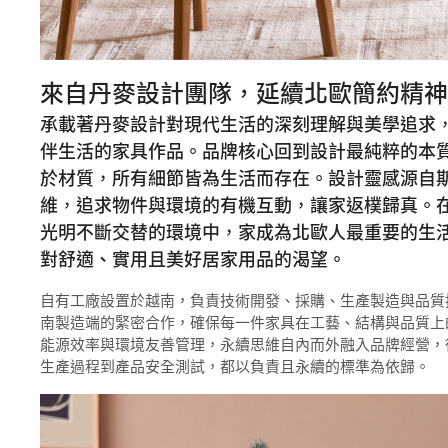
來自丹麥設計團隊，延續北歐簡約精神
承載著丹麥設計對現代生活的深刻理解與美學追求
伴生活的家具作品。品牌核心回到設計最純粹的本
於材質，所有細節皆為生活而存在。設計靈感源自
維，追求物件與環境的有機互動，讓家返樸歸真。
光明不斷交替的環境中，家成為北歐人最重要的生
對舒適、實用且美好居家用品的渴望。
自有工廠設置於越南，負責技術開發、採購、生產製造與品質
南製造端的緊密合作，確保每一件家具在工藝、結構與品質上
能源效率與環境友善管理，永續思維自內而外融入品牌經營，
生產過程到產品安全測試，都以負責且永續的標準為依歸。