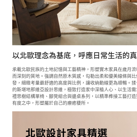
以北歐理念為基底，呼應日常生活的真
承載北歐民族的土地記憶與工藝精神，形塑實木家具在歲月流
而深刻的質地。強調自然原木質感，勾勒出柔和優美線條與比
發，細緻考量最舒適的高度與比例，讓收納動線更為順暢。揉
的斯堪地那維亞設計思維，極致打造家中深植人心、以生活需
禮思樹結構單椅、腳凳組合與邊桌系列，以精準榫接工藝打造獨
有度之中，形塑屬於自己的療癒棲所。