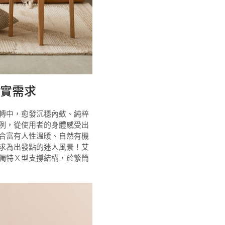
實需求
轉中，愈發沉穩內斂、純粹
例，從使用者的身體感受出
合富有人性溫暖、自然有機
求為出發點的迷人風景！艾
特 X 型支撐結構，於繁簡