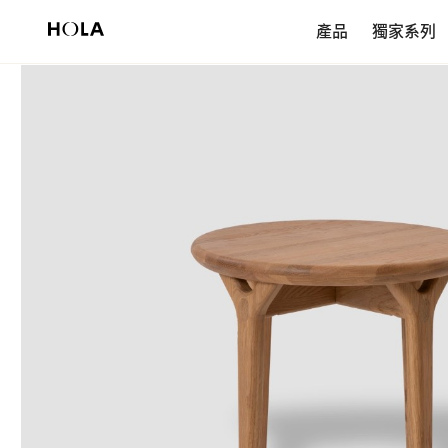
新會員享$200首購券，滿額再免運！
產品
獨家系列