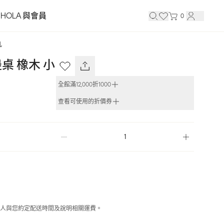
HOLA 與會員
0
几
桌 橡木 小
全館滿12,000折1000
查看可使用的折價券
人與您約定配送時間及說明相關運費。