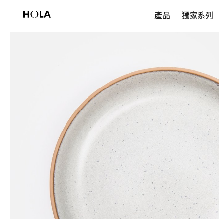
新會員享$200首購券，滿額再免運！
產品
獨家系列