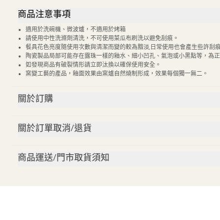
商品注意事項
適用於洗碗機、微波爐，不適用於烤箱
請使用中性洗滌劑清洗，不可使用菜瓜布刷洗以避免刮痕。
餐具花色亮度隨使用次數與清潔而變的較為黯淡,日常使用也會產生些許刮痕
陶瓷製品局部可能存在露珠一樣的釉水、細小凹孔、氣泡或小黑點等，為正
如發現商品有破裂情形請立即汰換以確保使用安全。
窯變工藝的產品，釉面效果由窯爐自然燒制形成，效果每個獨一無二。
關於訂購
關於訂單取消/退貨
商品運送/門市取貨須知