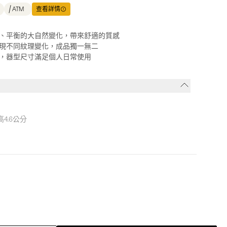
ATM
查看詳情
、平衡的大自然變化，帶來舒適的質感
現不同紋理變化，成品獨一無二
，器型尺寸滿足個人日常使用
高4.6公分