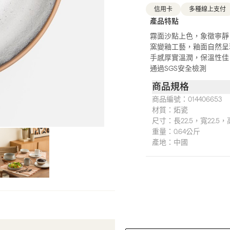
信用卡
多種線上支付
產品特點
霧面沙點上色，象徵寧靜
窯變釉工藝，釉面自然呈
手感厚實溫潤，保溫性佳
通過SGS安全檢測
商品規格
商品編號：
014406653
材質：
炻瓷
尺寸：
長22.5，寬22.5，
重量：
0.64公斤
產地：
中國