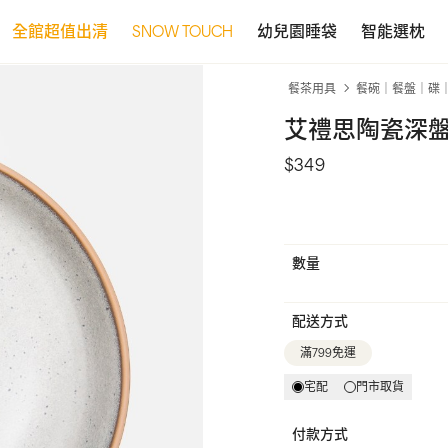
全館超值出清
SNOW TOUCH
幼兒園睡袋
智能選枕
餐茶用具
餐碗｜餐盤｜碟
艾禮思陶瓷深盤2
$349
數量
配送方式
滿799免運
宅配
門市取貨
付款方式