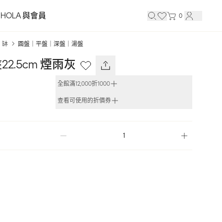
HOLA 與會員
0
｜缽
圓盤｜平盤｜深盤｜湯盤
2.5cm 煙雨灰
全館滿12,000折1000
查看可使用的折價券