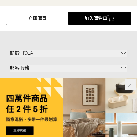
立即購買
加入購物車
關於 HOLA
顧客服務
條款說明
Follow Us
和樂家居股份有限公司｜
臺北市內湖區新湖三路23號5樓
統一編號｜
53096709
版權所有｜© Copyright 2024 HOLA Furnishing CO., LTD. All Rights Reserved