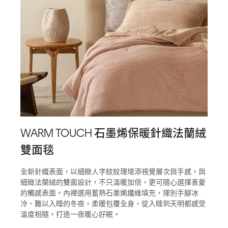
WARM TOUCH 石墨烯保暖針織法蘭絨
雙面毯
全新針織表面，以細緻人字紋紋理增添視覺層次與手感，與
細緻法蘭絨的雙面設計，不只溫暖加倍，更可隨心選擇喜愛
的觸感表面。內裡選用蓄熱石墨烯纖維填充，揮別手腳冰
冷、難以入睡的冬夜，柔暖包覆全身，從入睡到天明都感受
溫度相隨，打造一夜暖心好眠。