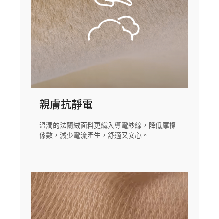
親膚抗靜電
溫潤的法蘭絨面料更織入導電紗線，降低摩擦
係數，減少電流產生，舒適又安心。