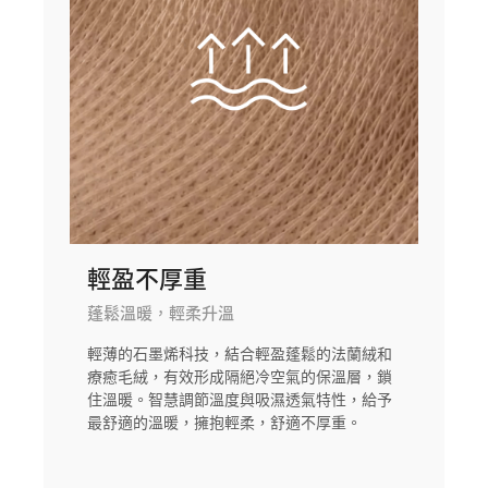
輕盈不厚重
蓬鬆溫暖，輕柔升溫
輕薄的石墨烯科技，結合輕盈蓬鬆的法蘭絨和
療癒毛絨，有效形成隔絕冷空氣的保溫層，鎖
住溫暖。智慧調節溫度與吸濕透氣特性，給予
最舒適的溫暖，擁抱輕柔，舒適不厚重。