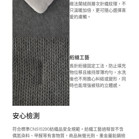
緻法蘭絨與層次針織紋理，不
只溫暖加倍，更可隨心選擇喜
愛的膚觸。
絎縫工藝
長針絎縫固定工法，防止填充
物位移且維持厚薄均勻，水洗
後也不用擔心糾結或變形，同
時也能增強被毯的立體感。
安心檢測
符合標準CNS15290紡織品安全規範。紡織工藝過程皆不含
偶氮染料、甲醛等有害物質，商品無螢光劑、重金屬鉛鎘檢