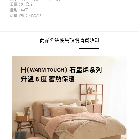
重量：
2.4公斤
產地：
中國
商檢字號：
M3G315
商品介紹
使用說明
購買須知