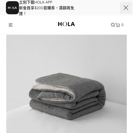
立刻下載HOLA APP
新會員享$200首購券，滿額再免
運！
0