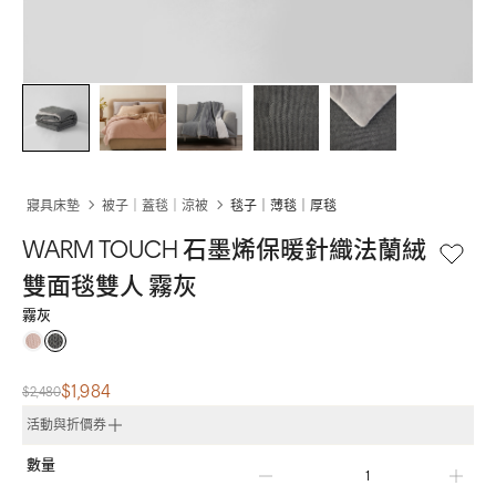
寢具床墊
被子｜蓋毯｜涼被
毯子｜薄毯｜厚毯
WARM TOUCH 石墨烯保暖針織法蘭絨
雙面毯雙人 霧灰
霧灰
$1,984
$2,480
活動與折價券
數量