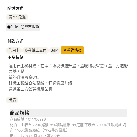
配送方式
滿799免運
宅配
門市取貨
付款方式
信用卡
多種線上支付
ATM
查看詳情
產品特點
運用石墨稀科技，在寒冷環境快速升溫，溫暖環境智慧恆溫，打造舒
適雙面毯
蓄熱升溫最高8℃
針織工藝結合法蘭絨，舒適質感升級
通過第三方公證檢驗品質
出清
商品規格
商品編號：
014406889
材質：
上表布：51%嫘縈 28%聚酯纖維 21%尼龍 下表布：100%聚酯纖維 填
充：100%聚酯纖維 （含石墨烯纖維）
尺寸：
長180，寬200，高2公分