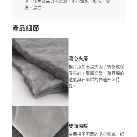
深、淺色商品分開洗滌。不可烘乾、乾洗、熨
燙、漂白。
產品細節
暖心夾層
棉片添加石墨烯因子後製成保
暖夾心，層層交疊，兼具棉的
透氣與石墨烯的快速升溫特
性。
雙面溫暖
雙面採用不同的毛料質感，細