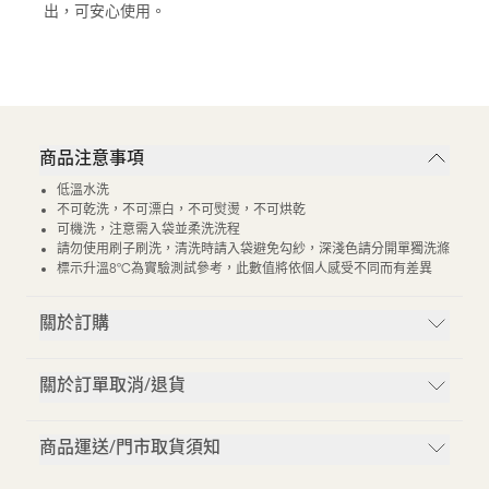
出，可安心使用。
商品注意事項
低溫水洗
不可乾洗，不可漂白，不可熨燙，不可烘乾
可機洗，注意需入袋並柔洗洗程
請勿使用刷子刷洗，清洗時請入袋避免勾紗，深淺色請分開單獨洗滌
標示升溫8°C為實驗測試參考，此數值將依個人感受不同而有差異
關於訂購
關於訂單取消/退貨
商品運送/門市取貨須知