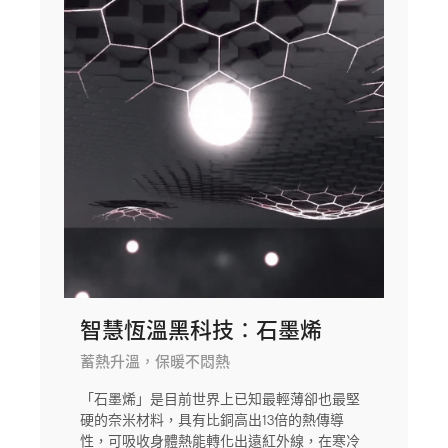
智慧恆溫黑科技：石墨烯
蓄熱升溫，保暖不悶熱
「石墨烯」是目前世界上已知最輕薄卻也最堅
硬的奈米材料，具有比銅高出13倍的熱傳導
性，可吸收身體熱能轉化出遠紅外線，在寒冷