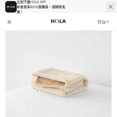
立刻下載HOLA APP
新會員享$200首購券，滿額再免
運！
0