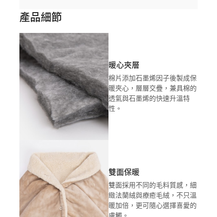
產品細節
暖心夾層
棉片添加石墨烯因子後製成保
暖夾心，層層交疊，兼具棉的
透氣與石墨烯的快速升溫特
性。
雙面保暖
雙面採用不同的毛料質感，細
緻法蘭絨與療癒毛絨，不只溫
暖加倍，更可隨心選擇喜愛的
膚觸。