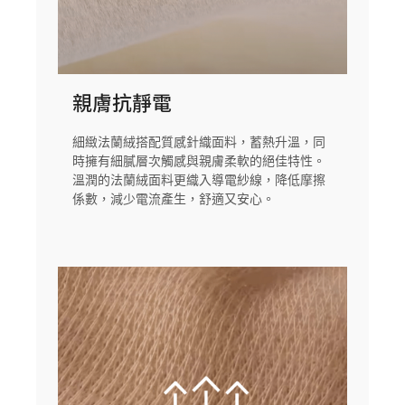
親膚抗靜電
細緻法蘭絨搭配質感針織面料，蓄熱升溫，同
時擁有細膩層次觸感與親膚柔軟的絕佳特性。
溫潤的法蘭絨面料更織入導電紗線，降低摩擦
係數，減少電流產生，舒適又安心。