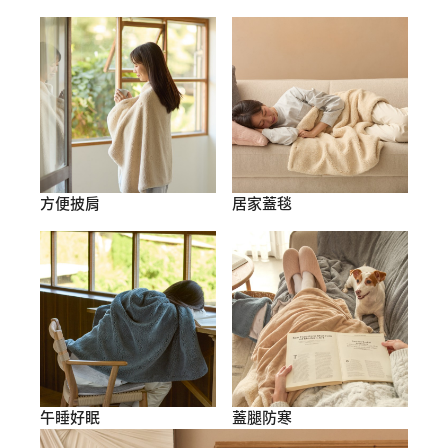
方便披肩
居家蓋毯
午睡好眠
蓋腿防寒