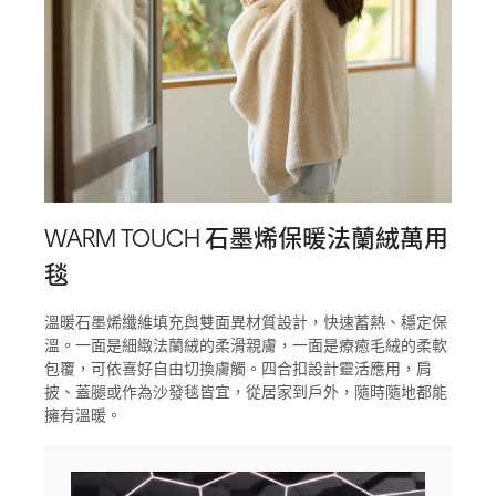
WARM TOUCH 石墨烯保暖法蘭絨萬用
毯
溫暖石墨烯纖維填充與雙面異材質設計，快速蓄熱、穩定保
溫。一面是細緻法蘭絨的柔滑親膚，一面是療癒毛絨的柔軟
包覆，可依喜好自由切換膚觸。四合扣設計靈活應用，肩
披、蓋腿或作為沙發毯皆宜，從居家到戶外，隨時隨地都能
擁有溫暖。