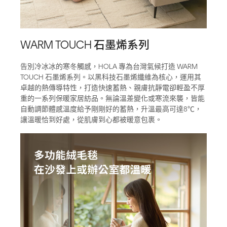
WARM TOUCH 石墨烯系列
告別冷冰冰的寒冬觸感，HOLA 專為台灣氣候打造 WARM
TOUCH 石墨烯系列。以黑科技石墨烯纖維為核心，運用其
卓越的熱傳導特性，打造快速蓄熱、親膚抗靜電卻輕盈不厚
重的一系列保暖家居紡品。無論溫差變化或寒流來襲，皆能
自動調節體感溫度給予剛剛好的蓄熱，升溫最高可達8℃，
讓溫暖恰到好處，從肌膚到心都被暖意包裹。