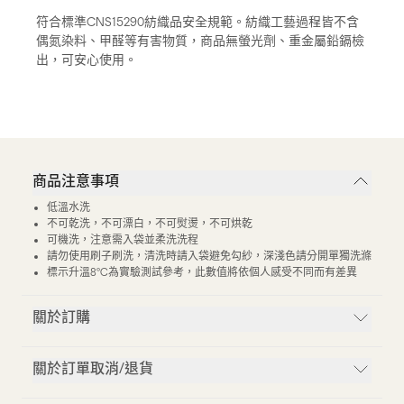
符合標準CNS15290紡織品安全規範。紡織工藝過程皆不含
偶氮染料、甲醛等有害物質，商品無螢光劑、重金屬鉛鎘檢
出，可安心使用。
商品注意事項
低溫水洗
不可乾洗，不可漂白，不可熨燙，不可烘乾
可機洗，注意需入袋並柔洗洗程
請勿使用刷子刷洗，清洗時請入袋避免勾紗，深淺色請分開單獨洗滌
標示升溫8°C為實驗測試參考，此數值將依個人感受不同而有差異
關於訂購
關於訂單取消/退貨