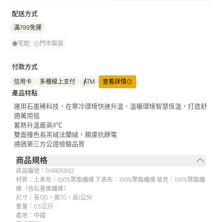
配送方式
滿799免運
宅配
門市取貨
付款方式
信用卡
多種線上支付
ATM
查看詳情
產品特點
運用石墨稀科技，在寒冷環境快速升溫，溫暖環境智慧恆溫，打造舒
適萬用毯
蓄熱升溫最高8℃
雙面撞色長羔絨法蘭絨，親膚抗靜電
通過第三方公證檢驗品質
商品規格
商品編號：
014406892
材質：
上表布：100%聚酯纖維 下表布：100%聚酯纖維 填充：100%聚酯纖
維（含石墨烯纖維）
尺寸：
長130，寬70，高1公分
重量：
0.5公斤
產地：
中國