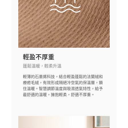
輕盈不厚重
蓬鬆溫暖，輕柔升溫
輕薄的石墨烯科技，結合輕盈蓬鬆的法蘭絨和
療癒毛絨，有效形成隔絕冷空氣的保溫層，鎖
住溫暖。智慧調節溫度與吸濕透氣特性，給予
最舒適的溫暖，擁抱輕柔，舒適不厚重。