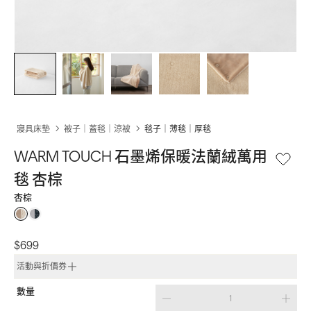
寢具床墊
被子｜蓋毯｜涼被
毯子｜薄毯｜厚毯
WARM TOUCH 石墨烯保暖法蘭絨萬用
毯 杏棕
杏棕
$699
活動與折價券
數量