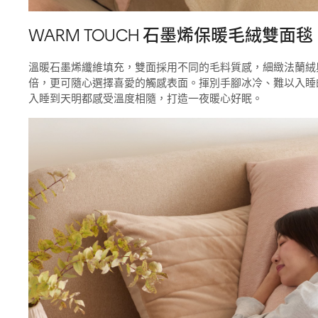
WARM TOUCH 石墨烯保暖毛絨雙面毯
溫暖石墨烯纖維填充，雙面採用不同的毛料質感，細緻法蘭絨
倍，更可隨心選擇喜愛的觸感表面。揮別手腳冰冷、難以入睡
入睡到天明都感受溫度相隨，打造一夜暖心好眠。