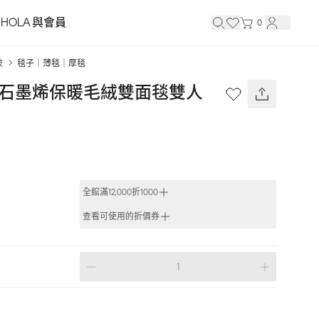
HOLA 與會員
0
被
毯子｜薄毯｜厚毯
CH 石墨烯保暖毛絨雙面毯雙人 
全館滿12,000折1000
查看可使用的折價券