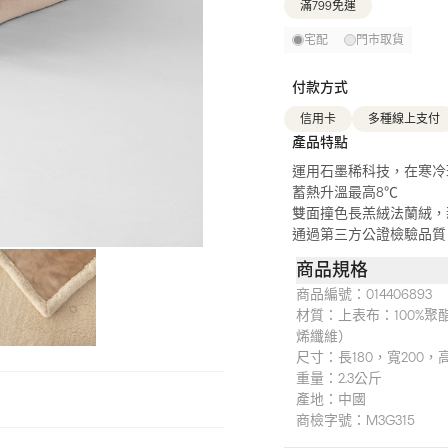
滿799免運
宅配
門市取貨
付款方式
信用卡
多種線上支付
產品特點
運用石墨稀科技，在寒冷
蓄熱升溫最高8℃
雙面撞色長羔絨法蘭絨，
通過第三方公證檢驗品質
商品規格
商品編號：
014406893
材質：
上表布：100%聚
烯纖維）
尺寸：
長180，寬200，
重量：
2.3公斤
產地：
中國
商檢字號：
M3G315