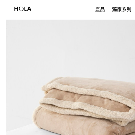
新會員享$200首購券，滿額再免運！
產品
獨家系列