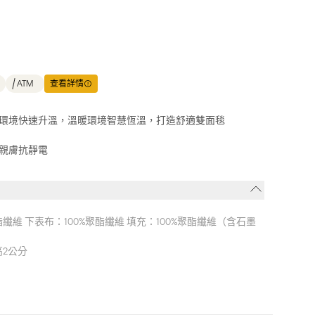
ATM
查看詳情
環境快速升溫，溫暖環境智慧恆溫，打造舒適雙面毯
親膚抗靜電
酯纖維 下表布：100%聚酯纖維 填充：100%聚酯纖維（含石墨
高2公分