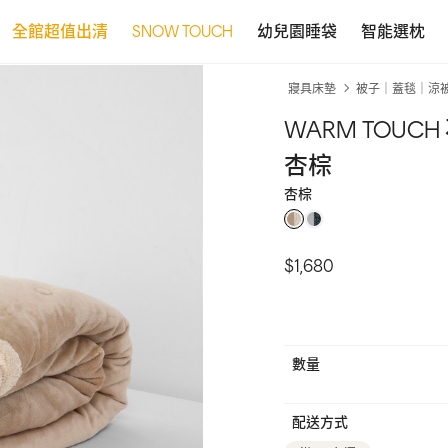
全館超值出清
SNOW TOUCH
幼兒園睡袋
智能選枕
寢具床墊
被子｜蓋毯｜涼
WARM TOU
杏棕
杏棕
$1,680
數量
配送方式