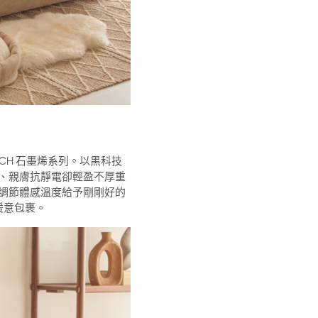
UCH 石墨烯系列。以黑科技
、親膚抗靜電卻輕盈不厚重
調節體感溫度給予剛剛好的
暖意包裹。