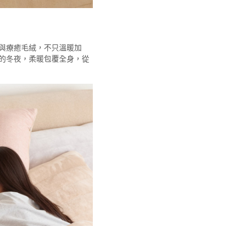
與療癒毛絨，不只溫暖加
的冬夜，柔暖包覆全身，從