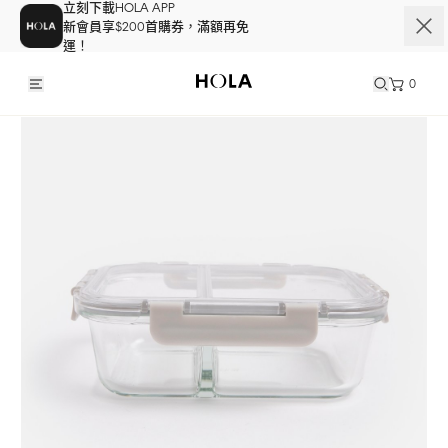
立刻下載HOLA APP
新會員享$200首購券，滿額再免
運！
0