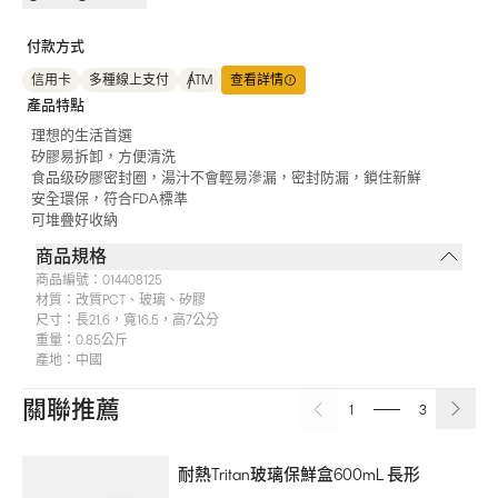
付款方式
信用卡
多種線上支付
ATM
查看詳情
產品特點
理想的生活首選
矽膠易拆卸，方便清洗
食品级矽膠密封圈，湯汁不會輕易滲漏，密封防漏，鎖住新鮮
安全環保，符合FDA標準
可堆疊好收納
商品規格
商品編號：
014408125
材質：
改質PCT、玻璃、矽膠
尺寸：
長21.6，寬16.5，高7公分
重量：
0.85公斤
產地：
中國
關聯推薦
1
3
耐熱Tritan玻璃保鮮盒600mL 長形