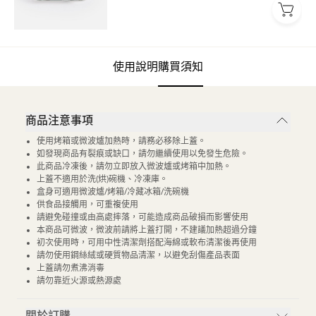
使用說明
購買須知
商品注意事項
使用烤箱或微波爐加熱時，請務必移除上蓋。
如發現商品有裂痕或缺口，請勿繼續使用以免發生危險。
此商品冷凍後，請勿立即放入微波爐或烤箱中加熱。
上蓋不適用於洗(烘)碗機、冷凍庫。
盒身可適用微波爐/烤箱/冷藏冰箱/洗碗機
供食品接觸用，可重複使用
請避免碰撞或由高處摔落，可能造成商品破損而影響使用
本商品可微波，微波前請將上蓋打開，不建議加熱超過分鐘
初次使用時，可用中性清潔劑搭配海綿或軟布清潔後再使用
請勿使用鋼絲絨或硬質物品清潔，以避免刮傷產品表面
上蓋請勿煮沸消毒
請勿靠近火源或熱源處
關於訂購