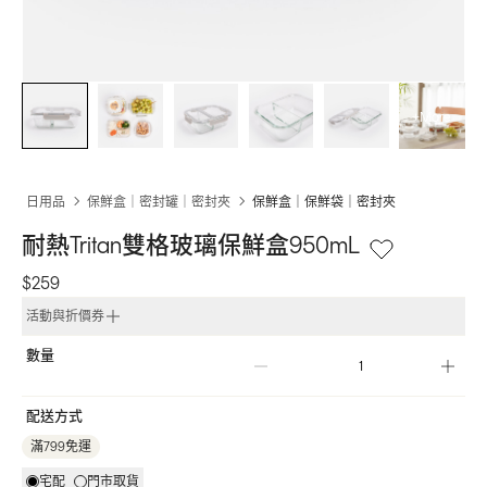
+More
日用品
保鮮盒｜密封罐｜密封夾
保鮮盒｜保鮮袋｜密封夾
耐熱Tritan雙格玻璃保鮮盒950mL
$259
活動與折價券
數量
配送方式
滿799免運
宅配
門市取貨