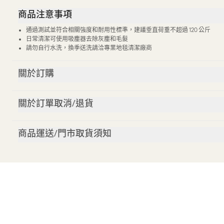
商品注意事項
通過測試並符合相關強度和耐用性標準，建議垂直荷重不超過 120 公斤
日常清潔可使用吸塵器去除灰塵和毛髮
請勿自行水洗，換季送洗請洽專業地毯清潔廠商
關於訂購
關於訂單取消/退貨
商品運送/門市取貨須知