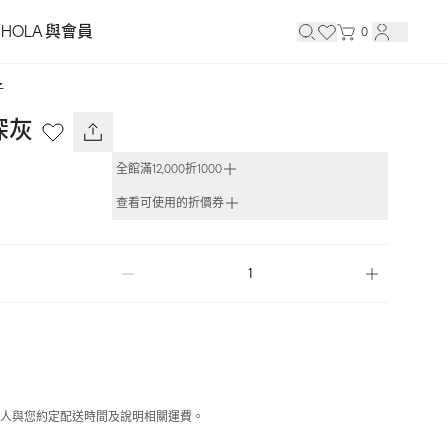
HOLA 與會員
0
子
深灰
全館滿12,000折1000
查看可使用的折價券
人與您約定配送時間及說明相關運費。