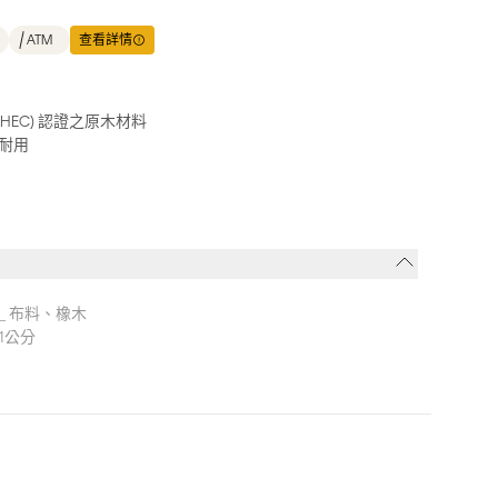
ATM
查看詳情
HEC) 認證之原木材料
耐用
_ 布料、橡木
1公分