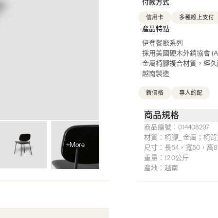
付款方式
信用卡
多種線上支付
產品特點
伊登餐廳系列
採用美國硬木外銷協會 (A
金屬椅腳複合材質，經久
越南製造
新價格
專人約配
商品規格
商品編號：
014408297
材質：
椅腳_ 金屬；椅背
+More
尺寸：
長54，寬50，高8
重量：
12.0公斤
產地：
越南