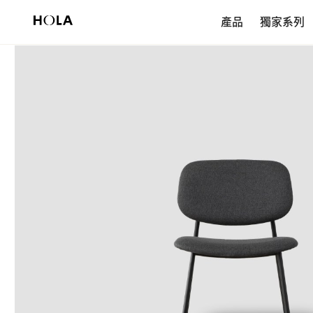
新會員享$200首購券，滿額再免運！
產品
獨家系列