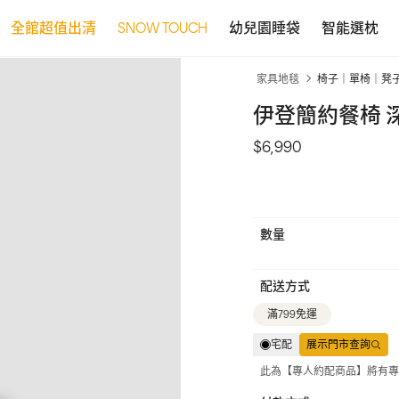
全館超值出清
SNOW TOUCH
幼兒園睡袋
智能選枕
家具地毯
椅子｜單椅｜凳
伊登簡約餐椅 
$6,990
數量
配送方式
滿799免運
宅配
展示門市查詢
此為【專人約配商品】將有專