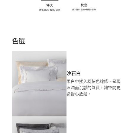
色選
沙石白
柔白中揉入粉棕色線條，呈現
溫潤而沉靜的氣質，讓空間更
顯舒心放鬆。