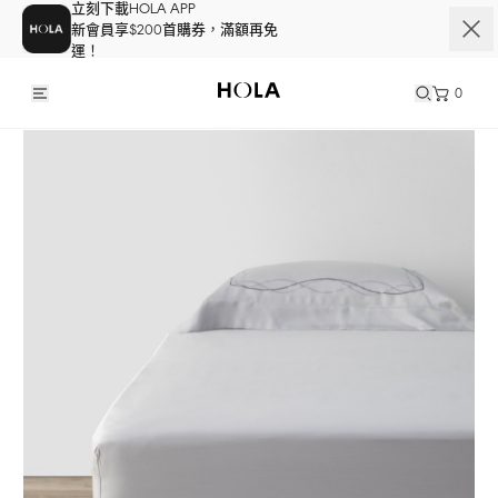
立刻下載HOLA APP
新會員享$200首購券，滿額再免
運！
0