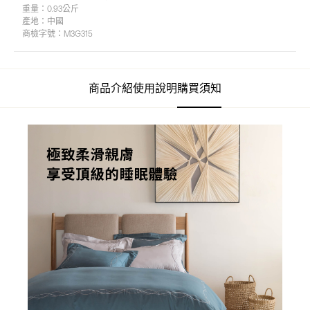
重量：
0.93公斤
產地：
中國
商檢字號：
M3G315
商品介紹
使用說明
購買須知