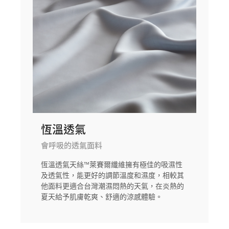
恆溫透氣
會呼吸的透氣面料
恆溫透氣天絲™萊賽爾纖維擁有極佳的吸濕性
及透氣性，能更好的調節溫度和濕度，相較其
他面料更適合台灣潮濕悶熱的天氣，在炎熱的
夏天給予肌膚乾爽、舒適的涼感體驗。