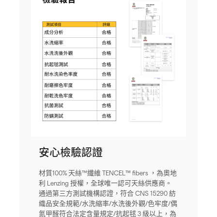
安心檢驗認證
材質100% 天絲™纖維 TENCEL™ fibers ，為奧地
利 Lenzing 授權，全球唯一認可天絲供應商。
通過第三方測試機構認證，符合 CNS 15290 紡
織品安全規範/水洗縮率/水洗後外觀/色牢度/偶
氮甲醛符合法定含量規定/抗起毬 3 級以上，為