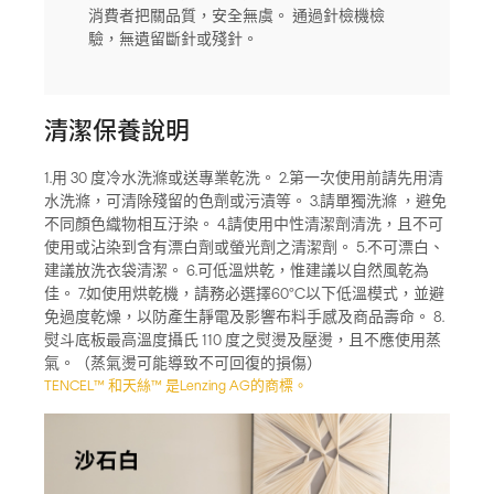
消費者把關品質，安全無虞。 通過針檢機檢
驗，無遺留斷針或殘針。
清潔保養說明
1.用 30 度冷水洗滌或送專業乾洗。 2.第一次使用前請先用清
水洗滌，可清除殘留的色劑或污漬等。 3.請單獨洗滌 ，避免
不同顏色織物相互汙染。 4.請使用中性清潔劑清洗，且不可
使用或沾染到含有漂白劑或螢光劑之清潔劑。 5.不可漂白、
建議放洗衣袋清潔。 6.可低溫烘乾，惟建議以自然風乾為
佳。 7.如使用烘乾機，請務必選擇60°C以下低溫模式，並避
免過度乾燥，以防產生靜電及影響布料手感及商品壽命。 8.
熨斗底板最高溫度攝氏 110 度之熨燙及壓燙，且不應使用蒸
氣。（蒸氣燙可能導致不可回復的損傷）
TENCEL™ 和天絲™ 是Lenzing AG的商標。