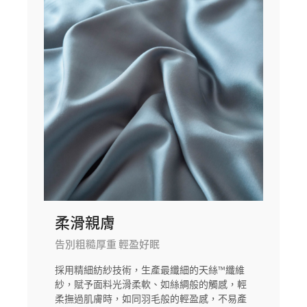
柔滑親膚
告別粗糙厚重 輕盈好眠
採用精細紡紗技術，生產最纖細的天絲™纖維
紗，賦予面料光滑柔軟、如絲綢般的觸感，輕
柔撫過肌膚時，如同羽毛般的輕盈感，不易產