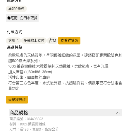
配送方式
滿799免運
宅配
門市取貨
付款方式
信用卡
多種線上支付
ATM
查看詳情
產品特點
柔軟親膚的天絲質地，呈現優雅細緻的氛圍。建議搭配克萊歐雙色刺
繡500織天絲系列。
100%萊賽爾纖維,木漿提煉純天然纖維，柔軟親膚、富有光澤
加大床包x1(180x186+38cm)
活性印染、四周橡筋車縫
符合第三方色牢度、水洗後外觀、抗起毬測試、偶氮甲醛符合法定含
量規定
天絲寢具
商品規格
商品編號：
014408323
材質：
100% 萊賽爾纖維
尺寸：
長186，寬180，高38公分