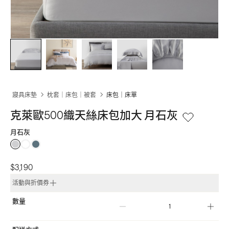
寢具床墊
枕套｜床包｜被套
床包｜床單
克萊歐500織天絲床包加大 月石灰
月石灰
$3,190
活動與折價券
數量