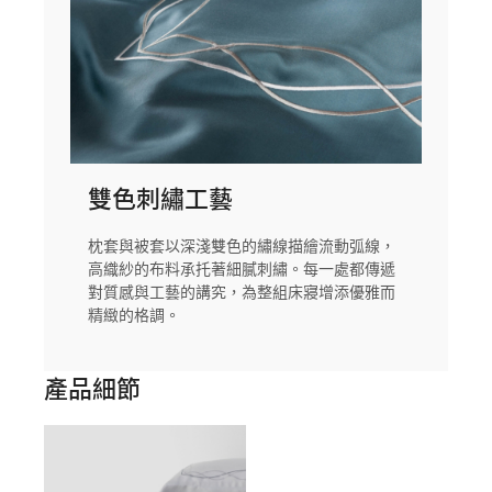
雙色刺繡工藝
枕套與被套以深淺雙色的繡線描繪流動弧線，
高織紗的布料承托著細膩刺繡。每一處都傳遞
對質感與工藝的講究，為整組床寢增添優雅而
精緻的格調。
產品細節