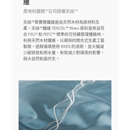
維
奧地利蘭精™公司授權天絲™
天絲™萊賽爾纖維是由天然木材為原材料生
產。天絲™纖維 TENCEL™ fibers 原料皆來自符
合 FSC® 和 PEFC™ 標準的可持續管理種植林，
利用天然木材纖維，以環保的閉合式生產工藝
製程，過程循環使用 99.8% 的溶劑，並大幅減
少碳排放和用水量，有效減少對環境的影響，
與大自然和諧共生。