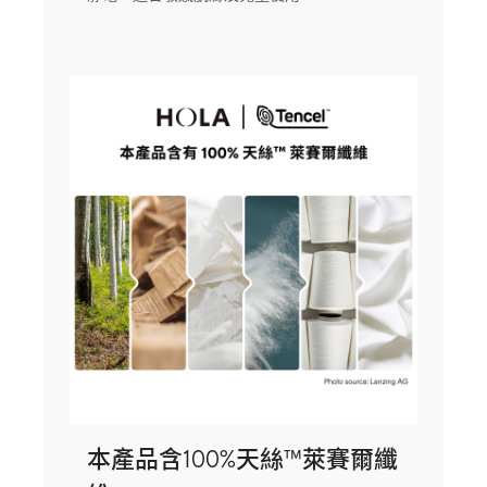
本產品含100%天絲™萊賽爾纖