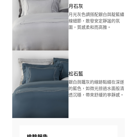
月石灰
月光灰色調搭配銀白與靛藍繡
線細節，散發安定靜謐的氛
圍，質感柔和而高雅。
松石藍
銀白與鐵灰的線跡點綴在深遂
的藍色，如微光掠過水面般清
透沉穩，帶來舒緩的寧靜感。