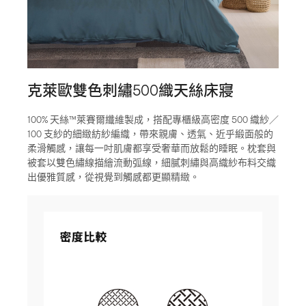
克萊歐雙色刺繡500織天絲床寢
100% 天絲™萊賽爾纖維製成，搭配專櫃級高密度 500 織紗／
100 支紗的細緻紡紗編織，帶來親膚、透氣、近乎緞面般的
柔滑觸感，讓每一吋肌膚都享受奢華而放鬆的睡眠。枕套與
被套以雙色繡線描繪流動弧線，細膩刺繡與高織紗布料交織
出優雅質感，從視覺到觸感都更顯精緻。