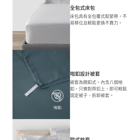
全包式床包
床包具有全包覆式鬆緊帶，不
易移位且輕鬆更換不費力。
啪釦設計被套
被套為開釦式，內含八個啪
釦，只需對齊扣上，即可輕鬆
固定被子、拆卸被套。
歐式枕套