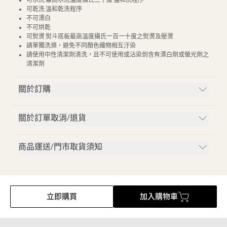
可水洗 最高水洗溫度攝氏三十度 溫和洗程序
可乾洗 溫和乾洗程序
不可漂白
不可烘乾
可熨燙 熨斗底板最高溫度攝氏一百一十度之熨燙及壓燙
請單獨洗滌，避免不同顏色織物相互汙染
請使用中性清潔劑清洗，且不可使用或沾染到含有漂白劑或螢光劑之
清潔劑
關於訂購
關於訂單取消/退貨
商品運送/門市取貨須知
立即購買
加入購物車