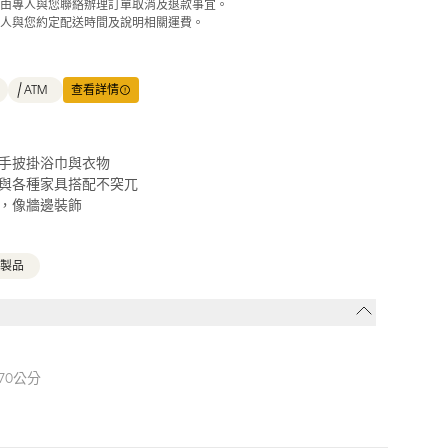
由專人與您聯絡辦理訂單取消及退款事宜。
人與您約定配送時間及說明相關運費。
ATM
查看詳情
手披掛浴巾與衣物
與各種家具搭配不突兀
，像牆邊裝飾
製品
170公分