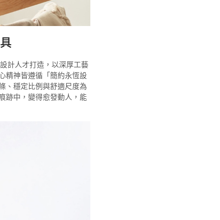
具
聚多領域設計人才打造，以深厚工藝
心精神皆遵循「簡約永恆設
條、穩定比例與舒適尺度為
痕跡中，變得愈發動人，能