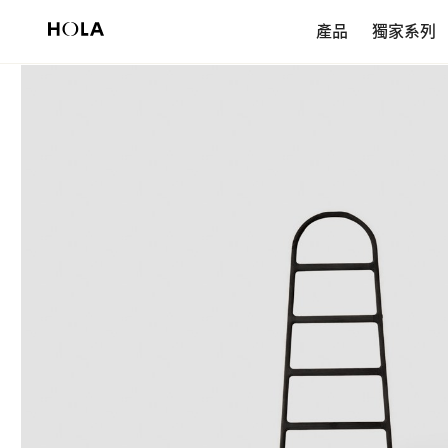
新會員享$200首購券，滿額再免運！
產品
獨家系列