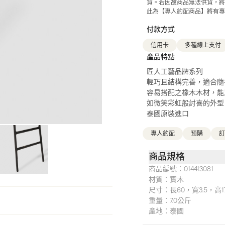
貨。若因故商品無法供貨，將
此為【專人約配商品】將有專
付款方式
信用卡
多種線上支付
產品特點
匠人工藝品牌系列
輕巧且結構完善，適合隨
容易搭配之橡木木材，能
如微笑彩虹般討喜的外型
泰國原裝進口
專人約配
預購
訂
商品規格
商品編號：
014413081
材質：
實木
尺寸：
長60，寬3.5，高
重量：
7.0公斤
產地：
泰國