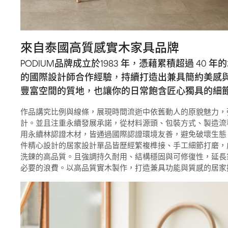
來自泰國高質感實木家具品牌
PODIUM品牌成立於1983 年，憑藉累積超過 40
的國際設計師合作經驗，持續打造出兼具簡約美感
豐富空間的質地，也讓你的日常飽含匠心獨具的細
作品講究比例與線條，展現時間流逝中依舊動人的原貌魅力，
計。並且注重永續發展承諾，從材料源頭、包裝方式、製造流
用永續林認證木材，皆通過國際認證環境友善，避免破壞生態
件精心設計的居家設計單品皆歷經繁複榫接、手工細節打磨，
洗鍊的高品質。且強調持久耐用、結構穩固與可修復性，延長
必要的浪費。以高品質實木製作，打造兼具功能與質感的居家