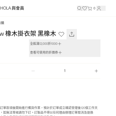
HOLA 與會員
0
衣鏡
nbow 橡木掛衣架 黑橡木
全館滿12,000折1000
查看可使用的折價券
訂單款項後開始進行備貨作業，預計於訂單成立確認受理後120個工作天
，如無法等候請勿下訂。訂製品不得以任何理由辦理訂單取消及退換