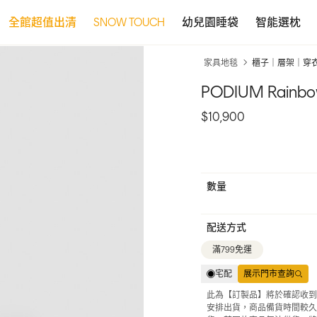
全館超值出清
SNOW TOUCH
幼兒園睡袋
智能選枕
家具地毯
櫃子｜層架｜穿
PODIUM Rai
$10,900
數量
配送方式
滿799免運
宅配
展示門市查詢
此為【訂製品】將於確認收到
安排出貨，商品備貨時間較久