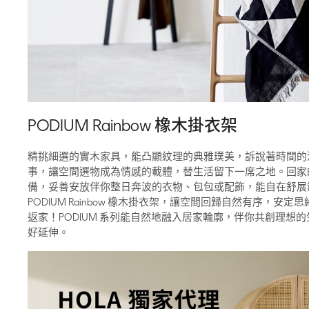
PODIUM Rainbow 橡木掛衣架
精挑細選的實木家具，能凸顯紋理的典雅璞美，訴說著時間的
事，讓空間選物成為情感的載體，替生活留下一席之地。回家
備，妥善安放伴你整日奔波的衣物、包包或配飾，能自在舒展
PODIUM Rainbow 橡木掛衣架，讓空間回歸自然有序，安
返家！PODIUM 系列能自然地融入居家輪廓，伴你共創理想
好延伸。