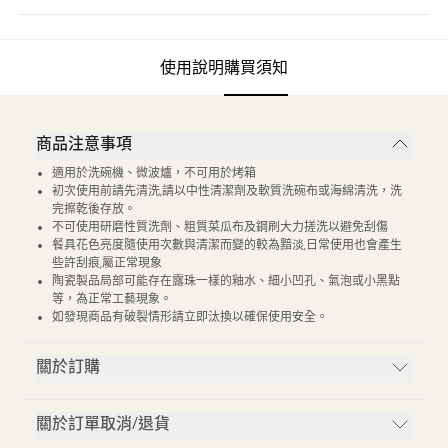
使用說明
購買須知
商品注意事項
適用於洗碗機、微波爐，不可用於烤箱
初次使用前請先清洗,請以中性清潔劑及軟質洗碗布或海綿清洗，洗
完擦乾後存放。
不可使用研磨性質洗劑、粗質菜瓜布及鋼刷大力搓洗以避免刮傷
餐具花色亮度隨使用次數與清潔而變的較為黯淡,日常使用也會產生
些許刮痕,屬正常現象
陶瓷製品局部可能存在露珠一樣的釉水、細小凹孔、氣泡或小黑點
等，為正常工藝現象。
如發現商品有破裂情形請立即汰換以確保使用安全。
關於訂購
關於訂單取消/退貨