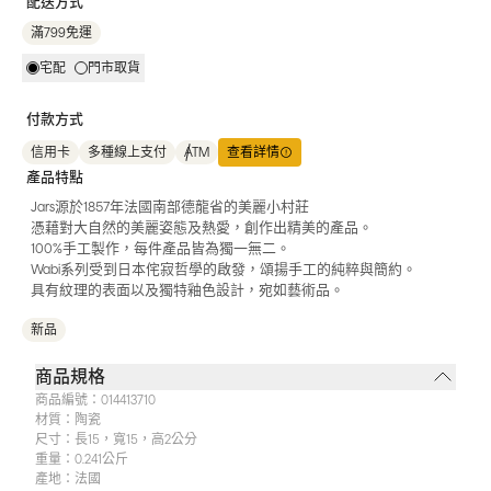
配送方式
滿799免運
宅配
門市取貨
付款方式
信用卡
多種線上支付
ATM
查看詳情
產品特點
Jars源於1857年法國南部德龍省的美麗小村莊
憑藉對大自然的美麗姿態及熱愛，創作出精美的產品。
100%手工製作，每件產品皆為獨一無二。
Wabi系列受到日本侘寂哲學的啟發，頌揚手工的純粹與簡約。
具有紋理的表面以及獨特釉色設計，宛如藝術品。
新品
商品規格
商品編號：
014413710
材質：
陶瓷
尺寸：
長15，寬15，高2公分
重量：
0.241公斤
產地：
法國