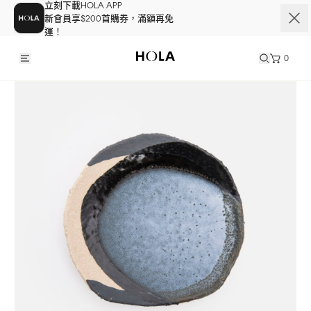
立刻下載HOLA APP
新會員享$200首購券，滿額再免
運！
0