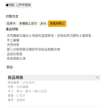
宅配
門市取貨
付款方式
信用卡
多種線上支付
ATM
查看詳情
產品特點
天然纖維交織出土地般的溫潤質地，呈現自然沉靜的土壤意象
手工編織
天然材質
第三方檢測單位確認符合紡品相關法規
孟加拉製造
背底噴膠止滑
新品
商品規格
商品編號：
014413934
材質：
100%黃麻
尺寸：
長45，寬75，高0.5公分
重量：
0.7公斤
產地：
孟加拉