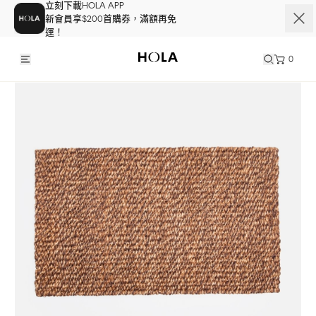
立刻下載HOLA APP
新會員享$200首購券，滿額再免
運！
0