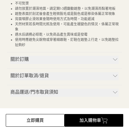
不可熨燙
請勿放置於潮濕地面，請定期1-3週翻動踏墊，以免潮濕而黏著地板
踏墊表面於刮泥後會產生輕微脫毛或是脫色或是移染係屬正常現象
背面噴膠止滑效果會隨時使用方式及時間，功能遞減
天然材質若長時間光照及使用，可能產生褪變色的情況，係屬正常現
象
遇水后請務必晾乾，以免商品產生異味或是發霉
使用時應避免尖銳物或穿著細跟鞋、釘鞋在踏墊上行走，以免踏墊拉
扯鉤紗
關於訂購
關於訂單取消/退貨
商品運送/門市取貨須知
立即購買
加入購物車