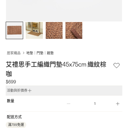
居家織品
地墊｜門墊｜踏墊
艾禮思手工編織門墊45x75cm 織紋棕
咖
$699
活動與折價券
數量
配送方式
滿799免運