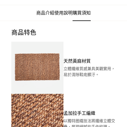
商品介紹
使用說明
購買須知
商品特色
天然黃麻材質
立體纖維質感兼具美觀實用，
易於清除鞋底髒汙。
孟加拉手工編織
以獨特圈織技法將纖維立體交
疊，展現細膩的手作紋理。