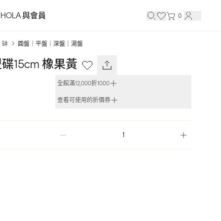
HOLA 與會員
0
｜缽
圓盤｜平盤｜深盤｜湯盤
15cm 橡果黃
全館滿12,000折1000
查看可使用的折價券