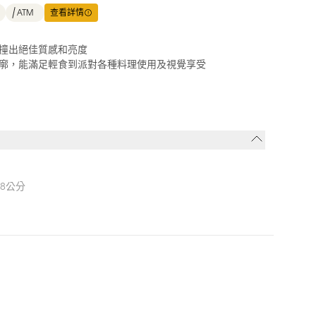
ATM
查看詳情
撞出絕佳質感和亮度
廓，能滿足輕食到派對各種料理使用及視覺享受
.8公分