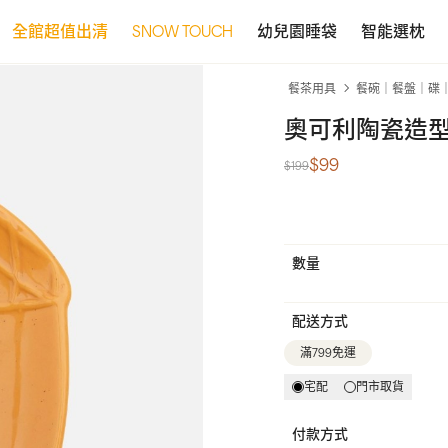
全館超值出清
SNOW TOUCH
幼兒園睡袋
智能選枕
餐茶用具
餐碗｜餐盤｜碟
奧可利陶瓷造型碟
$99
$199
數量
配送方式
滿799免運
宅配
門市取貨
付款方式