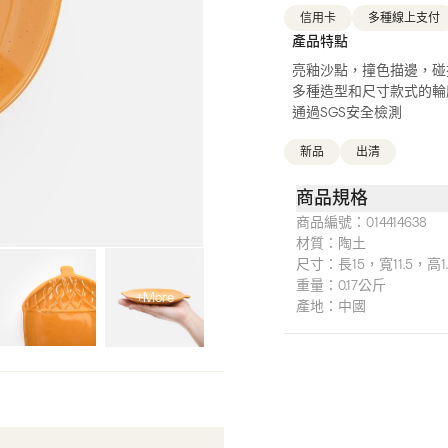
信用卡
多種線上支付
產品特點
亮釉沙點，撞色描邊，碰
多種造型和尺寸款式的輪
通過SGS安全檢測
新品
出清
商品規格
商品編號：
014414638
材質：
陶土
尺寸：
長15，寬11.5，高1
重量：
0.17公斤
+More
產地：
中國