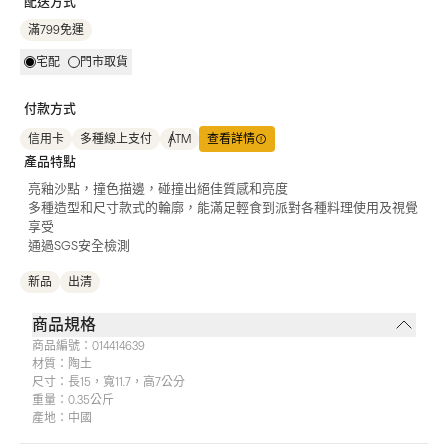
配送方式
滿799免運
宅配
門市取貨
付款方式
信用卡
多種線上支付
ATM
查看詳情
產品特點
亮釉沙點，撞色描邊，碰撞出絕佳質感和亮度
多種造型和尺寸款式的輪廓，能滿足輕食到派對各種料理使用及視覺
享受
通過SGS安全檢測
新品
出清
商品規格
商品編號：
014414639
材質：
陶土
尺寸：
長15，寬11.7，高7公分
重量：
0.35公斤
產地：
中國