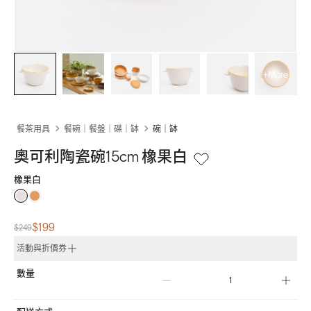
+More
餐茶用具
餐碗｜餐盤｜碟｜缽
碗｜缽
奧可利陶瓷碗15cm 橡果白
橡果白
$199
$249
活動與折價券
數量