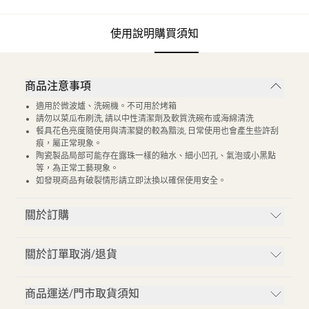
使用說明
購買須知
商品注意事項
適用於微波爐、洗碗機。不可用於烤箱
請勿以菜瓜布刷洗, 請以中性清潔劑及軟質洗碗布或海綿清洗
餐具花色亮度隨使用與清潔變的較為黯淡, 日常使用也會產生些許刮
痕，屬正常現象。
陶瓷製品局部可能存在露珠一樣的釉水、細小凹孔、氣泡或小黑點
等，為正常工藝現象。
如發現商品有破裂情形請立即汰換以確保使用安全。
關於訂購
關於訂單取消/退貨
商品運送/門市取貨須知