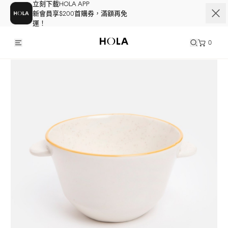
立刻下載HOLA APP
新會員享$200首購券，滿額再免
運！
0