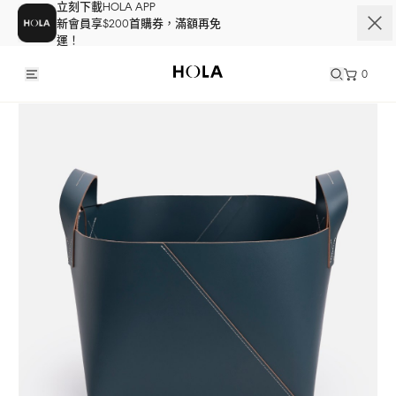
立刻下載HOLA APP
新會員享$200首購券，滿額再免
運！
0