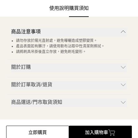
使用說明
購買須知
商品注意事項
請勿存放於陽光直射處，避免曝曬造成塑膠變質。
產品表面如有髒汙，請使用軟布沾取中性清潔劑擦拭。
請將刷具吊掛後直立存放，避免刷毛變形。
關於訂購
關於訂單取消/退貨
商品運送/門市取貨須知
立即購買
加入購物車