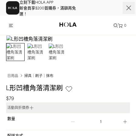
立刻下載HOLA APP
新會員享$200首購券，滿額再免
運！
0
日用品
掃具｜刷子｜抹布
L形凹槽角落清潔刷
$79
活動與折價券
數量
配送方式