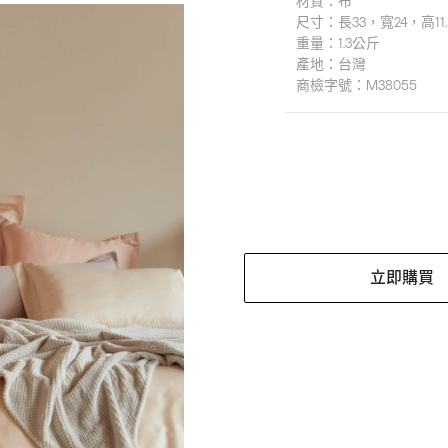
材質：
布
尺寸：
長33，寬24，高11
重量：
1.3公斤
產地：
台灣
商檢字號：
M38055
立即購買