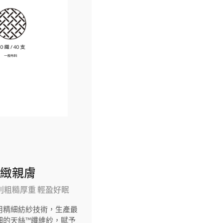
細緻親膚
別粗糙厚重 輕盈好眠
用精細紡紗技術，生產最
細的天絲™纖維紗，賦予