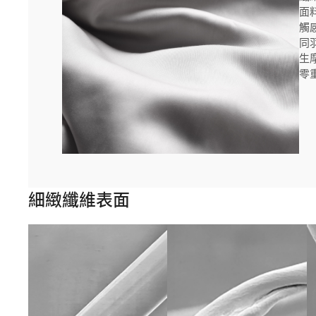
面
觸
同
生
零
細緻纖維表面