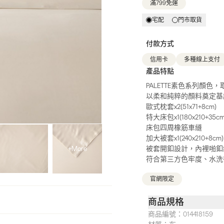
滿799免運
宅配
門市取貨
付款方式
信用卡
多種線上支付
產品特點
PALETTE素色系列顏
以柔和純粹的顏料奠定基
歐式枕套x2(51x71+8cm)
特大床包x1(180x210+35cm
床包四周橡筋車縫
加大被套x1(240x210+8cm)
+More
被套開釦設計，內裡啪釦
符合第三方色牢度、水洗
官網限定
商品規格
商品編號：
014418159