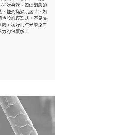
料光滑柔軟、如絲綢般的
感，輕柔撫過肌膚時，如
羽毛般的輕盈感，不易產
摩擦，讓舒眠時光增添了
重力的包覆感。