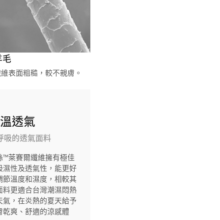
羊毛
纖維表面粗糙，較不親膚。
恆溫透氣
呼吸的透氣面料
絲™萊賽爾纖維擁有極佳
吸濕性及透氣性，能更好
調節溫度和濕度，相較其
面料更適合台灣潮濕悶熱
天氣，在炎熱的夏天給予
膚乾爽、舒適的涼感體