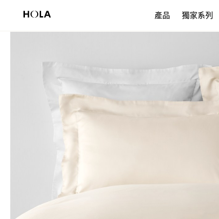
新會員享$200首購券，滿額再免運！
產品
獨家系列