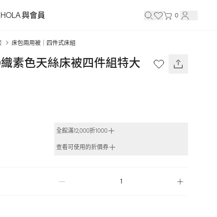
HOLA 與會員
0
套
床包兩用被｜四件式床組
E300織素色天絲床被四件組特大 
全館滿12,000折1000
查看可使用的折價券