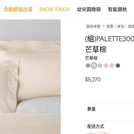
全館超值出清
SNOW TOUCH
幼兒園睡袋
智能選枕
寢具床墊
枕套｜床包｜被
(組)PALETT
芒草棕
芒草棕
$5,270
數量
配送方式