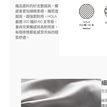
織品面料的紗支數越高，觸
感會更加細緻柔順，織密度
越高，越強韌耐用。HOLA
嚴選 300 織紗/60 支等級，
兼具完美觸感與高耐用度，
每個夜晚都能感受天絲的極
致舒適。
告
採
纖