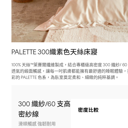
PALETTE 300織素色天絲床寢
100% 天絲™萊賽爾纖維製成，結合專櫃級高密度 300 織紗/ 
透氣的緞面觸感，讓每一吋肌膚都能擁有最舒適的睡眠體驗，
彩的 PALETTE 色系，為臥室奠定柔和、細緻的純粹基調。
300 織紗/60 支高
密紗線
滑順觸感 強韌耐用