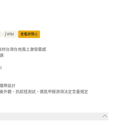
ATM
查看詳情
色，取材台灣在地風土激發靈感
調
)
織帶設計
後外觀、抗起毬測試、偶氮甲醛測項法定含量規定