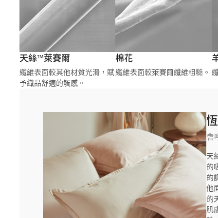
天絲™萊賽爾
棉花
纖維表面較其他材質光滑，賦
纖維表面較萊賽爾纖維粗糙。
予織品舒適的觸感。
會
天
的
的
他
的
肌