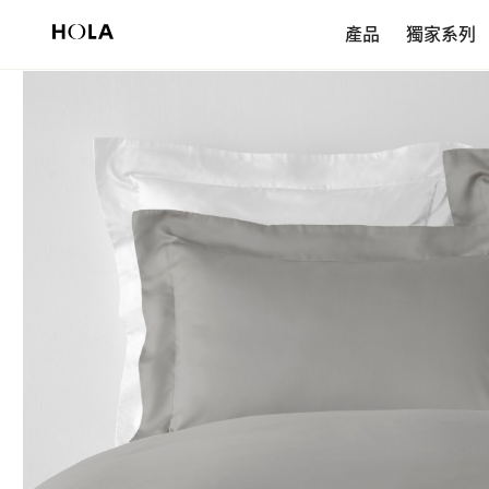
新會員享$200首購券，滿額再免運！
產品
獨家系列