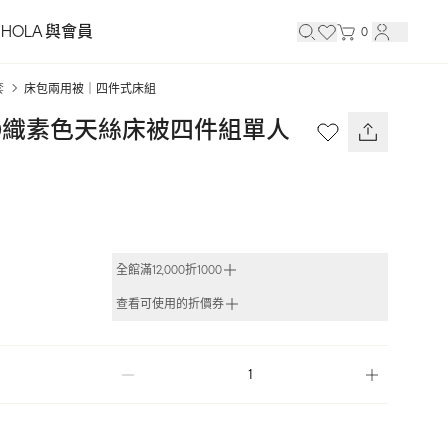
HOLA 與會員
0
套
床包兩用被｜四件式床組
E300織素色天絲床被四件組單人 
全館滿12,000折1000
查看可使用的折價券