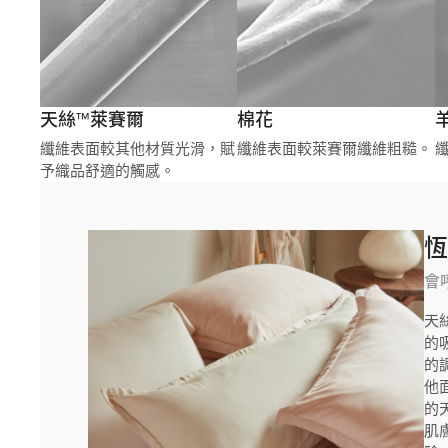
天絲™萊賽爾
棉花
纖維表面較其他材質光滑，賦
纖維表面較萊賽爾纖維粗糙。
予織品舒適的觸感。
會
天
的
的
他
的
肌