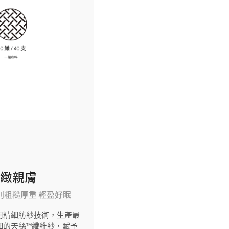
細緻親膚
別粗糙厚重 輕盈好眠
用精細紡紗技術，生產最
細的天絲™纖維紗，賦予