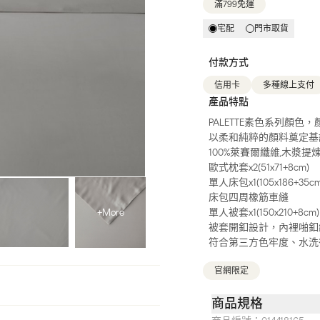
滿799免運
宅配
門市取貨
付款方式
信用卡
多種線上支付
產品特點
PALETTE素色系列顏
以柔和純粹的顏料奠定基
100%萊賽爾纖維,木漿
歐式枕套x2(51x71+8cm)
單人床包x1(105x186+35cm
床包四周橡筋車縫
+More
單人被套x1(150x210+8cm)
被套開釦設計，內裡啪釦
符合第三方色牢度、水洗
官網限定
商品規格