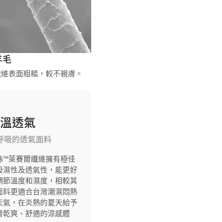
羊毛
纖維表面粗糙，較不親膚。
恆溫透氣
呼吸的透氣面料
絲™萊賽爾纖維擁有極佳
吸濕性及透氣性，能更好
調節溫度和濕度，相較其
面料更適合台灣潮濕悶熱
天氣，在炎熱的夏天給予
膚乾爽、舒適的涼感體