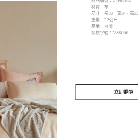
商品編號：
014418165
材質：
布
尺寸：
長33，寬24，高9
重量：
2.3公斤
產地：
台灣
商檢字號：
M38055
立即購買