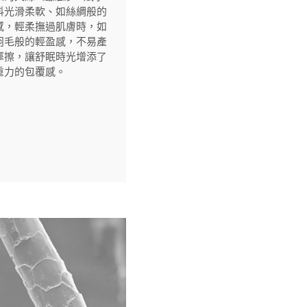
料光滑柔軟、如絲綢般的
感，輕柔撫過肌膚時，如
羽毛般的輕盈感，不易產
摩擦，讓舒眠時光增添了
重力的包覆感。