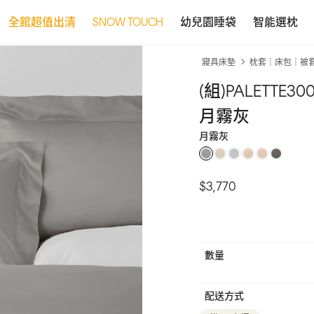
全館超值出清
SNOW TOUCH
幼兒園睡袋
智能選枕
寢具床墊
枕套｜床包｜被
(組)PALETT
月霧灰
月霧灰
$3,770
數量
配送方式