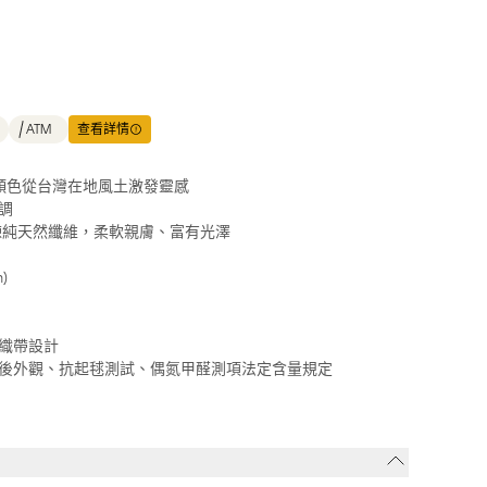
ATM
查看詳情
色，顏色從台灣在地風土激發靈感
調
提煉純天然纖維，柔軟親膚、富有光澤
)
織帶設計
後外觀、抗起毬測試、偶氮甲醛測項法定含量規定