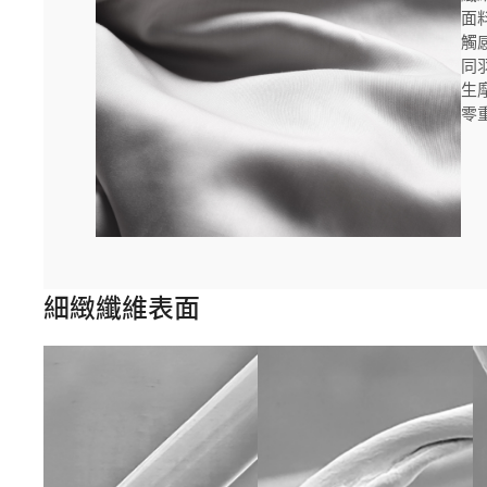
面
觸
同
生
零
細緻纖維表面