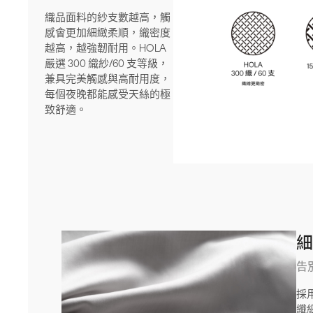
織品面料的紗支數越高，觸
感會更加細緻柔順，織密度
越高，越強韌耐用。HOLA
嚴選 300 織紗/60 支等級，
兼具完美觸感與高耐用度，
每個夜晚都能感受天絲的極
致舒適。
告
採
纖