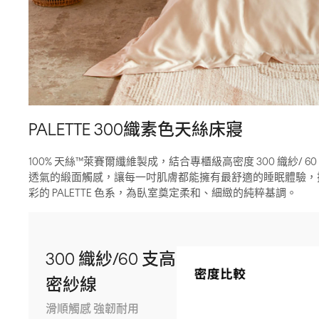
PALETTE 300織素色天絲床寢
100% 天絲™萊賽爾纖維製成，結合專櫃級高密度 300 織紗/ 
透氣的緞面觸感，讓每一吋肌膚都能擁有最舒適的睡眠體驗，
彩的 PALETTE 色系，為臥室奠定柔和、細緻的純粹基調。
300 織紗/60 支高
密紗線
滑順觸感 強韌耐用