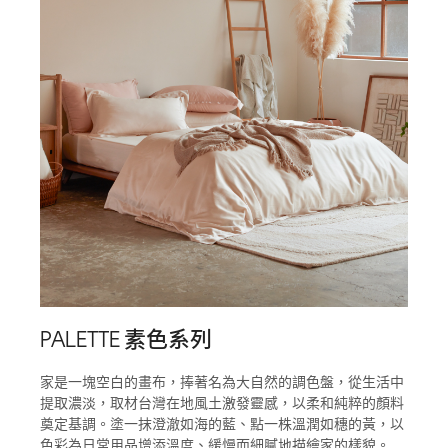
PALETTE 素色系列
家是一塊空白的畫布，捧著名為大自然的調色盤，從生活中
提取濃淡，取材台灣在地風土激發靈感，以柔和純粹的顏料
奠定基調。塗一抹澄澈如海的藍、點一株溫潤如穗的黃，以
色彩為日常用品增添溫度、緩慢而細膩地描繪家的樣貌。