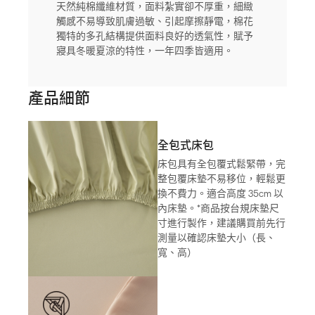
天然純棉纖維材質，面料紮實卻不厚重，細緻
觸感不易導致肌膚過敏、引起摩擦靜電，棉花
獨特的多孔結構提供面料良好的透氣性，賦予
寢具冬暖夏涼的特性，一年四季皆適用。
產品細節
全包式床包
床包具有全包覆式鬆緊帶，完
整包覆床墊不易移位，輕鬆更
換不費力。適合高度 35cm 以
內床墊。*商品按台規床墊尺
寸進行製作，建議購買前先行
測量以確認床墊大小（長、
寬、高）