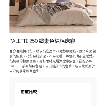
PALETTE 250 織素色純棉床寢
百分百純棉材質，輔以高密度 250 織紗線織造，賦予床寢親
膚的觸感，材質易於清潔，不易起毬，每個夜晚都能感受天
然純棉的輕柔覆蓋，為舒眠時光增添療癒氣息，搭配多款
PALETTE 系列經典色選，自由混搭不同色系，親自妝點屬於
自己的居家臥室色彩。