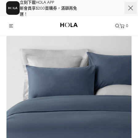
立刻下載HOLA APP
新會員享$200首購券，滿額再免
運！
0