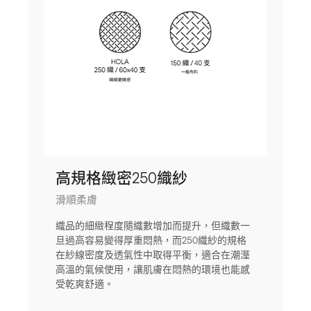
高規格緻密250織紗
滑順柔膚
織品的細緻程度隨織數增加而提升，但織數一
旦過高容易變得厚重悶熱，而250織紗的規格
在紗線密度及透氣性中取得平衡，適合在潮溼
高溫的氣候使用，讓肌膚在悶熱的環境也能感
受乾爽舒適。