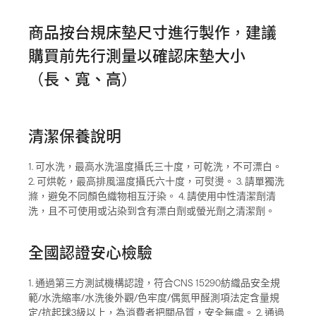
商品按台規床墊尺寸進行製作，建議
購買前先行測量以確認床墊大小
（長、寬、高）
清潔保養說明
1. 可水洗，最高水洗溫度攝氏三十度，可乾洗，不可漂白。
2. 可烘乾，最高排風溫度攝氏六十度，可熨燙。 3. 請單獨洗
滌，避免不同顏色織物相互汙染。 4. 請使用中性清潔劑清
洗，且不可使用或沾染到含有漂白劑或螢光劑之清潔劑。
全國認證安心檢驗
1. 通過第三方測試機構認證，符合CNS 15290紡織品安全規
範/水洗縮率/水洗後外觀/色牢度/偶氮甲醛測項法定含量規
定/抗起球3級以上，為消費者把關品質，安全無虞。 2. 通過