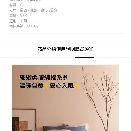
商品編號：
014418225
材質：
布
尺寸：
長33，寬24，高10.5公分
重量：
3.2公斤
產地：
中國
商檢字號：
M31849
商品介紹
使用說明
購買須知