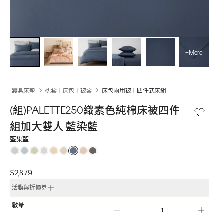
+More
寢具床墊
枕套｜床包｜被套
床包兩用被｜四件式床組
(組)PALETTE250織素色純棉床被四件
組加大雙人 藍染藍
藍染藍
$2,879
活動與折價券
數量