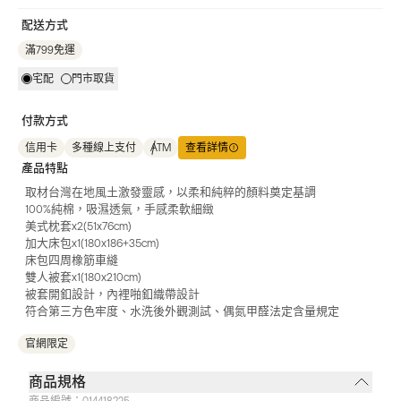
配送方式
滿799免運
宅配
門市取貨
付款方式
信用卡
多種線上支付
ATM
查看詳情
產品特點
取材台灣在地風土激發靈感，以柔和純粹的顏料奠定基調
100%純棉，吸濕透氣，手感柔軟細緻
美式枕套x2(51x76cm)
加大床包x1(180x186+35cm)
床包四周橡筋車縫
雙人被套x1(180x210cm)
被套開釦設計，內裡啪釦織帶設計
符合第三方色牢度、水洗後外觀測試、偶氮甲醛法定含量規定
官網限定
商品規格