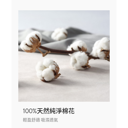
100%天然純淨棉花
輕盈舒適 吸濕透氣