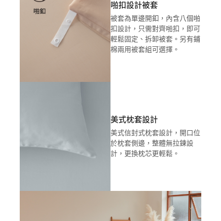
啪扣設計被套
被套為單邊開釦，內含八個啪
扣設計，只需對齊啪扣，即可
輕鬆固定、拆卸被套。另有鋪
棉兩用被套組可選擇。
美式枕套設計
美式信封式枕套設計，開口位
於枕套側邊，整體無拉鍊設
計，更換枕芯更輕鬆。