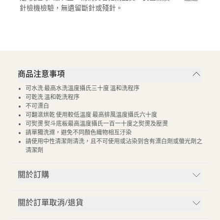
針檢機檢驗，無遺留斷針或殘針。
商品注意事項
可水洗 最高水洗溫度攝氏三十度 溫和洗程序
可乾洗 溫和乾洗程序
不可漂白
可翻滾烘乾 使用較低溫度 最高排風溫度攝氏六十度
可熨燙 熨斗底板最高溫度攝氏一百一十度之熨燙及壓燙
請單獨洗滌，避免不同顏色織物相互汙染
請使用中性清潔劑清洗，且不可使用或沾染到含有漂白劑或螢光劑之
清潔劑
關於訂購
關於訂單取消/退貨