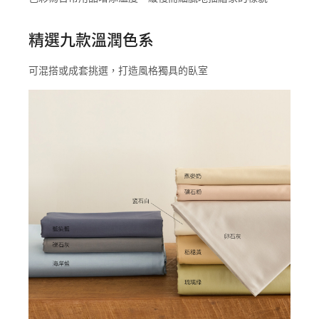
精選九款溫潤色系
可混搭或成套挑選，打造風格獨具的臥室