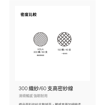
300 織紗/60 支高密紗線
滑順觸感 強韌耐用
織品面料的紗支數越高，觸感會更加細緻柔