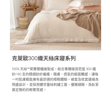
克萊歐300織天絲床寢系列
100% 天絲™萊賽爾纖維製成，結合專櫃級高密度 300 織
紗/ 60 支的精細紡紗編織，親膚、透氣的緞面觸感，讓每
一吋肌膚都能擁有最舒適的睡眠體驗。被套及枕套邊緣為
飛邊設計，並採用鏤空蕾絲刺繡工藝，優雅細緻，為臥室
奠定簡約的輕奢質感。