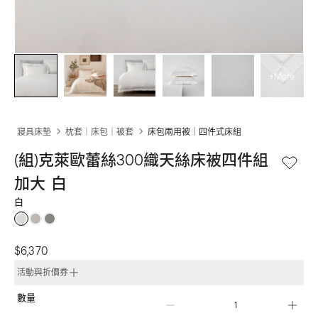
+More
寢具床墊
枕套｜床包｜被套
床包兩用被｜四件式床組
(組)克萊歐蕾絲300織天絲床被四件組
加大  白
白
$6,370
活動與折價券
數量