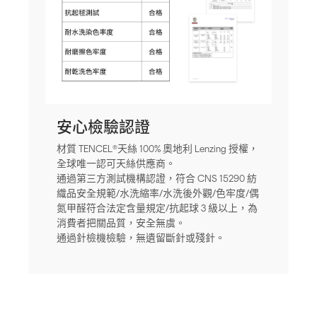
安心檢驗認證
材質 TENCEL®天絲 100% 奧地利 Lenzing 授權，
全球唯一認可天絲供應商。
通過第三方測試機構認證，符合 CNS 15290 紡
織品安全規範/水洗縮率/水洗後外觀/色牢度/偶
氮甲醛符合法定含量規定/抗起球 3 級以上，為
消費者把關品質，安全無虞。
通過針檢機檢驗，無遺留斷針或殘針。