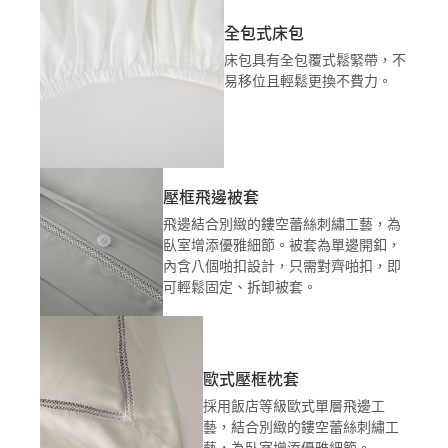
全包式床包
床包具有全包覆式鬆緊帶，不
易移位且輕鬆更換不費力。
壓框飛邊被套
飛邊結合別緻的鏤空蕾絲刺繡工藝，為
臥室增添優雅細節。被套為單邊開釦，
內含八個啪扣設計，只需對齊啪扣，即
可輕鬆固定、拆卸被套。
歐式壓框枕套
採用飯店等級歐式單層飛邊工
藝，結合別緻的鏤空蕾絲刺繡工