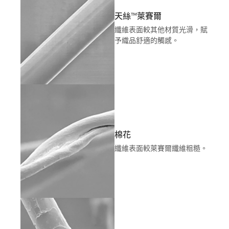
天絲™萊賽爾
纖維表面較其他材質光滑，賦
予織品舒適的觸感。
棉花
纖維表面較萊賽爾纖維粗糙。