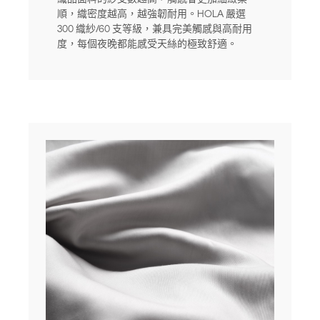
順，織密度越高，越強韌耐用。HOLA 嚴選
300 織紗/60 支等級，兼具完美觸感與高耐用
度，每個夜晚都能感受天絲的極致舒適。