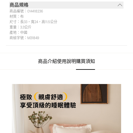
商品規格
商品編號：
014418236
材質：
布
尺寸：
長33，寬24，高11.5公分
重量：
3.3公斤
產地：
中國
商檢字號：
M31849
商品介紹
使用說明
購買須知