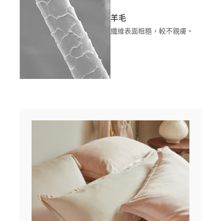
羊毛
纖維表面粗糙，較不親膚。