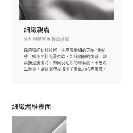
細緻親膚
告別粗糙厚重 輕盈好眠
採用精細紡紗技術，生產最纖細的天絲™纖維
紗，賦予面料光滑柔軟、如絲綢般的觸感，輕
柔撫過肌膚時，如同羽毛般的輕盈感，不易產
生摩擦，讓舒眠時光增添了零重力的包覆感。
細緻纖維表面