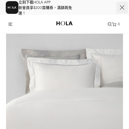
立刻下載HOLA APP
新會員享$200首購券，滿額再免
運！
0