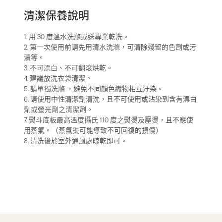
清潔保養說明
1. 用 30 度溫水洗滌或送專業乾洗。
2. 第一次使用前請先用清水洗滌，可清除殘留的色劑或污
漬等。
3. 不可漂白、不可翻滾烘乾。​
4. 建議放洗衣袋清潔。 ​
5. 請單獨洗滌 ，避免不同顏色織物相互汙染。​
6. 請使用中性清潔劑清洗，且不可使用或沾染到含有漂白
劑或螢光劑之清潔劑。 ​
7. 熨斗底板最高溫度攝氏 110 度之熨燙及壓燙，且不應使
用蒸氣。（蒸氣燙可能導致不可回復的損傷）
8. 清洗後於室外通風處晾乾即可。