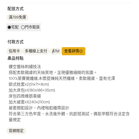
配送方式
滿799免運
宅配
門市取貨
付款方式
信用卡
多種線上支付
ATM
查看詳情
產品特點
鏤空蕾絲刺繡技法
搭配柔軟親膚的天絲質地，呈現優雅細緻的氛圍。
100%萊賽爾纖維,木漿提煉純天然纖維，柔軟親膚、富有光澤
歐式枕套x2(51x71+8cm)
加大床包x1(180x186+35cm)
床包四周橡筋車縫
加大被套x1(240x210cm)
被套開釦設計，內裡啪釦織帶設計
符合第三方色牢度、水洗後外觀、抗起毬測試、偶氮甲醛符合法定含
量規定
官網限定