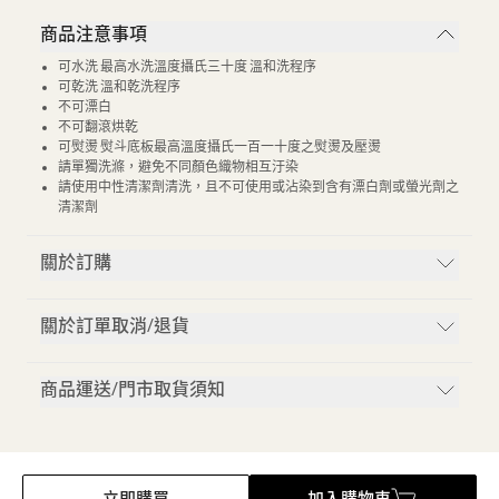
商品注意事項
可水洗 最高水洗溫度攝氏三十度 溫和洗程序
可乾洗 溫和乾洗程序
不可漂白
不可翻滾烘乾
可熨燙 熨斗底板最高溫度攝氏一百一十度之熨燙及壓燙
請單獨洗滌，避免不同顏色織物相互汙染
請使用中性清潔劑清洗，且不可使用或沾染到含有漂白劑或螢光劑之
清潔劑
關於訂購
關於訂單取消/退貨
商品運送/門市取貨須知