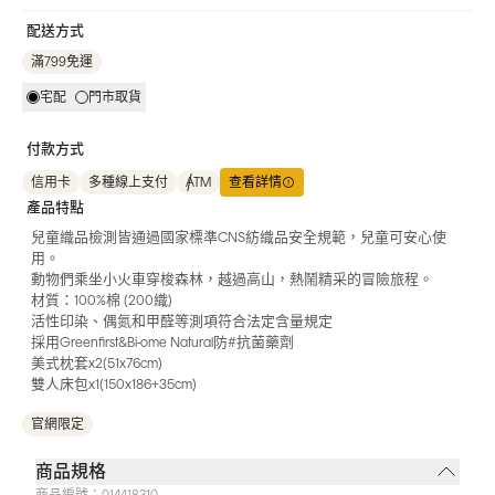
配送方式
滿799免運
宅配
門市取貨
付款方式
信用卡
多種線上支付
ATM
查看詳情
產品特點
兒童織品檢測皆通過國家標準CNS紡織品安全規範，兒童可安心使
用。
動物們乘坐小火車穿梭森林，越過高山，熱鬧精采的冒險旅程。
材質：100%棉 (200織)
活性印染、偶氮和甲醛等測項符合法定含量規定
採用Greenfirst&Bi-ome Natural防#抗菌藥劑
美式枕套x2(51x76cm)
雙人床包x1(150x186+35cm)
官網限定
商品規格