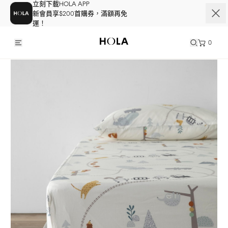
立刻下載HOLA APP
新會員享$200首購券，滿額再免
運！
0