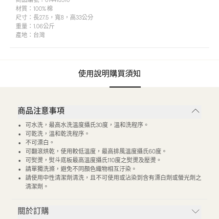
商品編號：
014418310
材質：
100% 棉
尺寸：
長27.5，寬8，高33公分
重量：
1.06公斤
產地：
台灣
使用說明
購買須知
商品注意事項
可水洗，最高水洗溫度攝氏30度，溫和洗程序。
可乾洗，溫和乾洗程序。
不可漂白。
可翻滾烘乾，使用較低溫度，最高排風溫度攝氏60度。
可熨燙，熨斗底板最高溫度攝氏110度之熨燙及壓燙。
請單獨洗滌，避免不同顏色織物相互汙染。
請使用中性清潔劑清洗，且不可使用或沾染到含有漂白劑或螢光劑之
清潔劑。
關於訂購