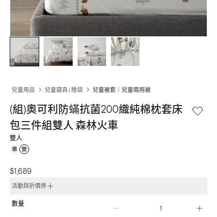
兒童用品
兒童寢具 | 睡袋
兒童被套｜兒童兩用被
(組)奧可利防蟎抗菌200織純棉枕套床
包三件組雙人 森林火車
雙人
$1,689
活動與折價券
數量