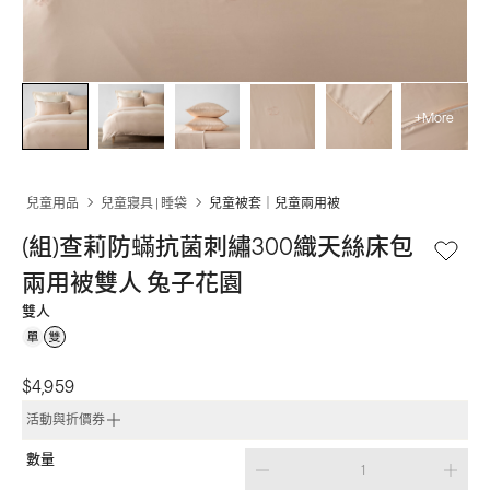
+More
兒童用品
兒童寢具 | 睡袋
兒童被套｜兒童兩用被
(組)查莉防蟎抗菌刺繡300織天絲床包
兩用被雙人 兔子花園
雙人
$4,959
活動與折價券
數量