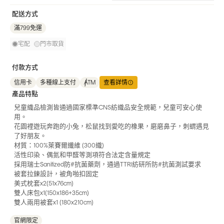
配送方式
滿799免運
宅配
門市取貨
付款方式
信用卡
多種線上支付
ATM
查看詳情
產品特點
兒童織品檢測皆通過國家標準CNS紡織品安全規範，兒童可安心使
用。
花園裡遊玩奔跑的小兔，松鼠找到愛吃的橡果，磨磨鼻子，刺蝟遇見
了好朋友。
材質：100%萊賽爾纖維 (300織)
活性印染、偶氮和甲醛等測項符合法定含量規定
採用瑞士Sanitized防#抗菌藥劑，通過TTRI紡研所防#抗菌測試要求
被套拉鍊設計，被角啪扣固定
美式枕套x2(51x76cm)
雙人床包x1(150x186+35cm)
雙人兩用被套x1 (180x210cm)
官網限定