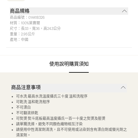
商品規格
商品編號：
014418326
材質：
100%萊賽爾
尺寸：
長33，寬36，高24.3公分
重量：
2.95公斤
產地：
中國
使用說明
購買須知
商品注意事項
可水洗 最高水洗溫度攝氏三十度 溫和洗程序
可乾洗 溫和乾洗程序
不可漂白
不可翻滾烘乾
可熨燙 熨斗底板最高溫度攝氏一百一十度之熨燙及壓燙
請單獨洗滌，避免不同顏色織物相互汙染
請使用中性清潔劑清洗，且不可使用或沾染到含有漂白劑或螢光劑之
清潔劑。