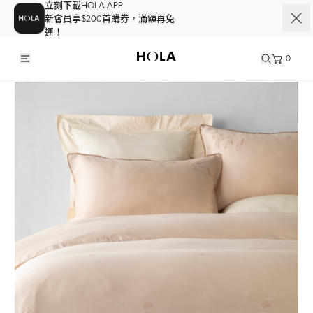
立刻下載HOLA APP
新會員享$200首購券，滿額再免
運！
0