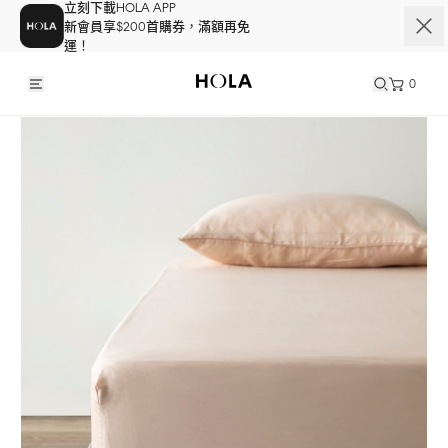
立刻下載HOLA APP
新會員享$200首購券，滿額再免
運！
0