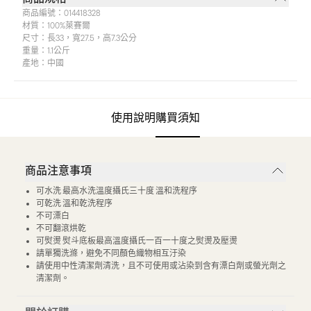
商品編號：
014418328
材質：
100%萊賽爾
尺寸：
長33，寬27.5，高7.3公分
重量：
1.1公斤
產地：
中國
使用說明
購買須知
商品注意事項
可水洗 最高水洗溫度攝氏三十度 溫和洗程序
可乾洗 溫和乾洗程序
不可漂白
不可翻滾烘乾
可熨燙 熨斗底板最高溫度攝氏一百一十度之熨燙及壓燙
請單獨洗滌，避免不同顏色織物相互汙染
請使用中性清潔劑清洗，且不可使用或沾染到含有漂白劑或螢光劑之
清潔劑。