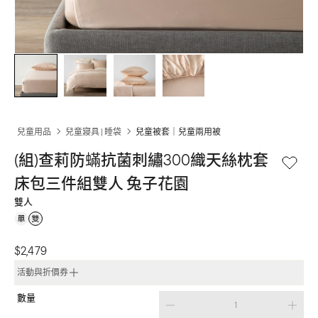
兒童用品
兒童寢具 | 睡袋
兒童被套｜兒童兩用被
(組)查莉防蟎抗菌刺繡300織天絲枕套
床包三件組雙人 兔子花園
雙人
$2,479
活動與折價券
數量