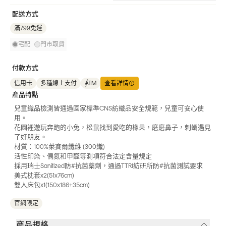
配送方式
滿799免運
宅配
門市取貨
付款方式
信用卡
多種線上支付
ATM
查看詳情
產品特點
兒童織品檢測皆通過國家標準CNS紡織品安全規範，兒童可安心使
用。
花園裡遊玩奔跑的小兔，松鼠找到愛吃的橡果，磨磨鼻子，刺蝟遇見
了好朋友。
材質：100%萊賽爾纖維 (300織)
活性印染、偶氮和甲醛等測項符合法定含量規定
採用瑞士Sanitized防#抗菌藥劑，通過TTRI紡研所防#抗菌測試要求
美式枕套x2(51x76cm)
雙人床包x1(150x186+35cm)
官網限定
商品規格