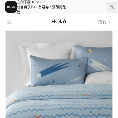
立刻下載HOLA APP
新會員享$200首購券，滿額再免
運！
0