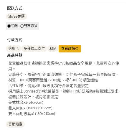
配送方式
滿799免運
宅配
門市取貨
付款方式
信用卡
多種線上支付
ATM
查看詳情
產品特點
兒童織品檢測皆通過國家標準CNS紡織品安全規範，兒童可安心使
用。
火箭升空，隨著宇宙的電流頻率，陪伴孩子完成每一趟星際冒險。
材質：100%萊賽爾纖維 (200織)、裡布100％聚酯纖維
活性印染、偶氮和甲醛等測項符合法定含量規定
採用瑞士Sanitized防#抗菌藥劑，通過TTRI紡研所防#抗菌測試要求
被套拉鍊設計，被角啪扣固定
美式枕套x2(51x76cm)
雙人床包x1(150x186+35cm)
雙人兩用被套x1 (180x210cm)
官網限定