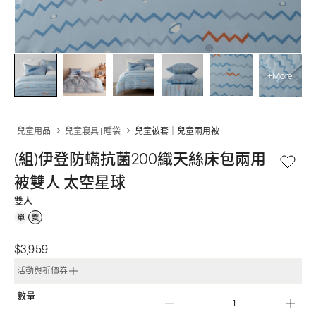
+More
兒童用品
兒童寢具 | 睡袋
兒童被套｜兒童兩用被
(組)伊登防蟎抗菌200織天絲床包兩用
被雙人 太空星球
雙人
$3,959
活動與折價券
數量