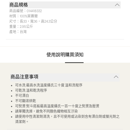
商品規格
商品編號：
014418332
材質：
100%萊賽爾
尺寸：
長33，寬36，高24.3公分
重量：
2.95公斤
產地：
台灣
使用說明
購買須知
商品注意事項
可水洗 最高水洗溫度攝氏三十度 溫和洗程序
可乾洗 溫和乾洗程序
不可漂白
不可翻滾烘乾
可熨燙 熨斗底板最高溫度攝氏一百一十度之熨燙及壓燙
請單獨洗滌，避免不同顏色織物相互汙染
請使用中性清潔劑清洗，且不可使用或沾染到含有漂白劑或螢光劑之
清潔劑。