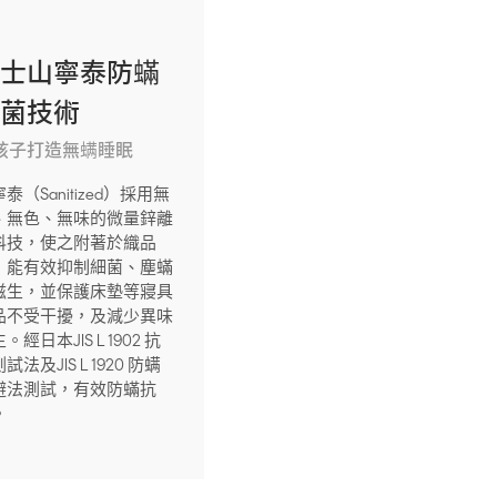
瑞士山寧泰防蟎
抗菌技術
孩子打造無螨睡眠
泰（Sanitized）採用無
、無色、無味的微量鋅離
科技，使之附著於織品
，能有效抑制細菌、塵蟎
滋生，並保護床墊等寢具
品不受干擾，及減少異味
。經日本JIS L 1902 抗
試法及JIS L 1920 防螨
避法測試，有效防蟎抗
。