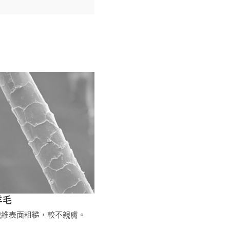
羊毛
纖維表面粗糙，較不親膚。