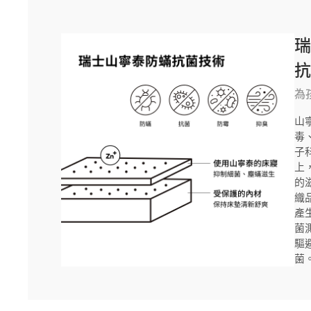
為
山寧
毒
子
上
的
織
產生
菌測
驅
菌