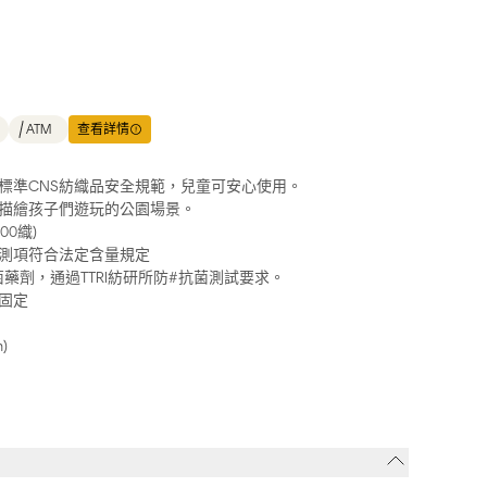
ATM
查看詳情
標準CNS紡織品安全規範，兒童可安心使用。
描繪孩子們遊玩的公園場景。
00織)
測項符合法定含量規定
#抗菌藥劑，通過TTRI紡研所防#抗菌測試要求。
固定
)