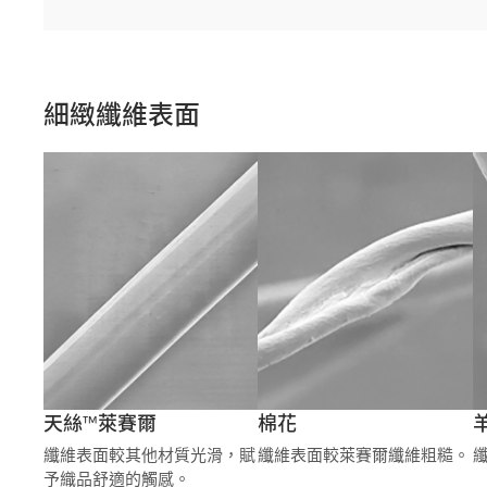
細緻纖維表面
天絲™萊賽爾
棉花
纖維表面較其他材質光滑，賦
纖維表面較萊賽爾纖維粗糙。
予織品舒適的觸感。