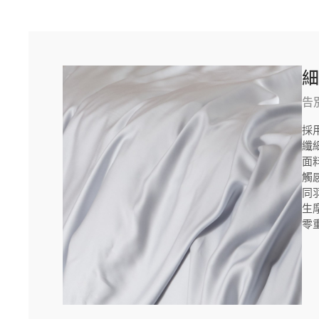
告
採
纖
面
觸
同
生
零