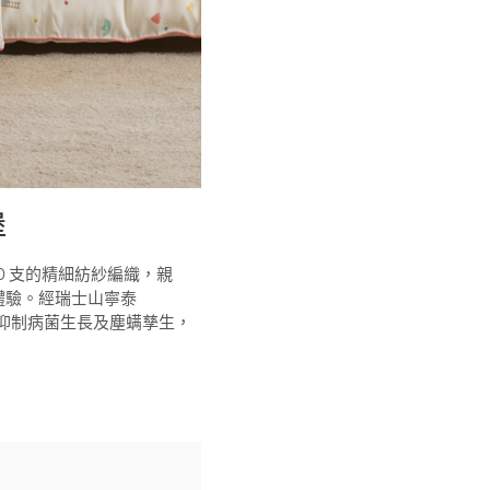
堡
 60 支的精細紡紗編織，親
體驗。經瑞士山寧泰
有效抑制病菌生長及塵螨孳生，