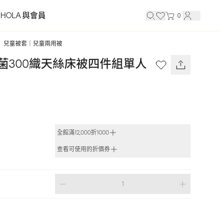
HOLA 與會員
0
兒童被套｜兒童兩用被
菌300織天絲床被四件組單人 
全館滿12,000折1000
查看可使用的折價券