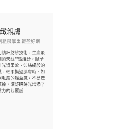
細緻親膚
別粗糙厚重 輕盈好眠
用精細紡紗技術，生產最
細的天絲™纖維紗，賦予
料光滑柔軟、如絲綢般的
感，輕柔撫過肌膚時，如
羽毛般的輕盈感，不易產
摩擦，讓舒眠時光增添了
重力的包覆感。