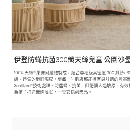
伊登防蟎抗菌300織天絲兒童 公園沙
100% 天絲™萊賽爾纖維製成，結合專櫃級高密度 300 織紗/
膚、透氣的緞面觸感，讓每一吋肌膚都能擁有最舒適的睡眠
Sanitized®技術處理，防塵蟎、抗菌，阻絕惱人過敏原，
為孩子打造無螨睡眠，一覺安穩到天亮。