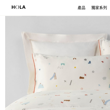
新會員享$200首購券，滿額再免運！
產品
獨家系列