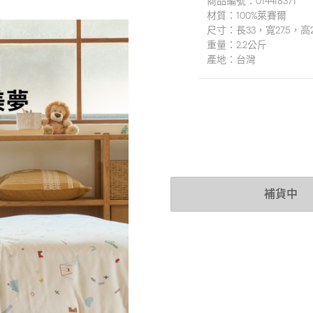
商品編號：
014418371
材質：
100%萊賽爾
尺寸：
長33，寬27.5，高
重量：
2.2公斤
產地：
台灣
補貨中