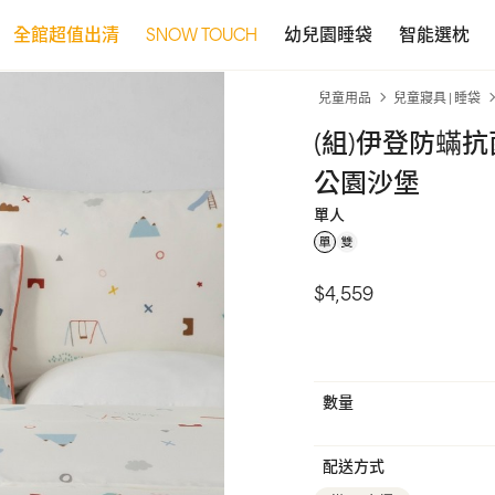
全館超值出清
SNOW TOUCH
幼兒園睡袋
智能選枕
兒童用品
兒童寢具 | 睡袋
(組)伊登防蟎抗
公園沙堡
單人
$4,559
數量
配送方式