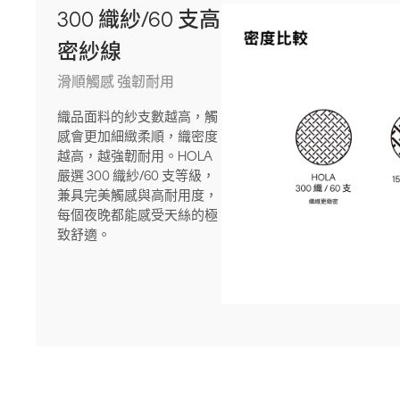
300 織紗/60 支高
密紗線
滑順觸感 強韌耐用
織品面料的紗支數越高，觸
感會更加細緻柔順，織密度
越高，越強韌耐用。HOLA
嚴選 300 織紗/60 支等級，
兼具完美觸感與高耐用度，
每個夜晚都能感受天絲的極
致舒適。