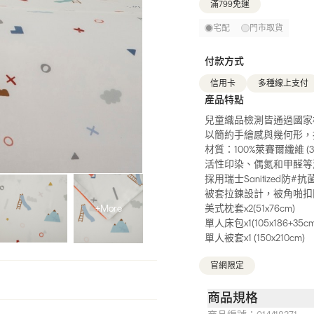
滿799免運
宅配
門市取貨
付款方式
信用卡
多種線上支付
產品特點
兒童織品檢測皆通過國家
以簡約手繪感與幾何形，
材質：100%萊賽爾纖維 (3
活性印染、偶氮和甲醛等
採用瑞士Sanitized防
被套拉鍊設計，被角啪扣
+More
美式枕套x2(51x76cm)
單人床包x1(105x186+35cm
單人被套x1 (150x210cm)
官網限定
商品規格