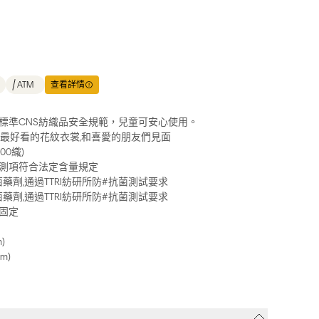
ATM
查看詳情
標準CNS紡織品安全規範，兒童可安心使用。
戴最好看的花紋衣裳,和喜愛的朋友們見面
00織)
測項符合法定含量規定
#抗菌藥劑,通過TTRI紡研所防#抗菌測試要求
#抗菌藥劑,通過TTRI紡研所防#抗菌測試要求
固定
)
m)