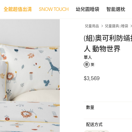
全館超值出清
SNOW TOUCH
幼兒園睡袋
智能選枕
兒童用品
兒童寢具 | 睡袋
(組)奧可利防
人 動物世界
單人
$3,569
數量
配送方式