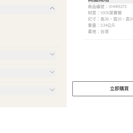
商品編號：
014418373
材質：
100%萊賽爾
尺寸：
長36，寬33，高24
重量：
2.34公斤
產地：
台灣
立即購買