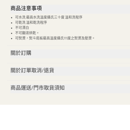
商品注意事項
可水洗 最高水洗溫度攝氏三十度 溫和洗程序
可乾洗 溫和乾洗程序
不可漂白
不可翻滾烘乾。
可熨燙，熨斗底板最高溫度攝氏111度之熨燙及壓燙。
關於訂購
關於訂單取消/退貨
商品運送/門市取貨須知