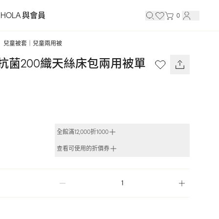
HOLA 與會員
0
兒童被套｜兒童兩用被
蟎抗菌200織天絲床包兩用被單
全館滿12,000折1000
查看可使用的折價券