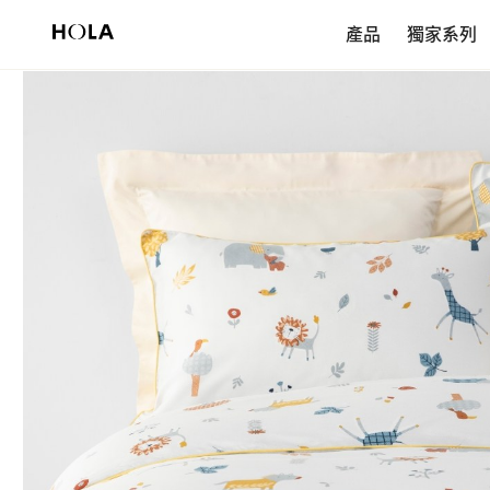
新會員享$200首購券，滿額再免運！
產品
獨家系列