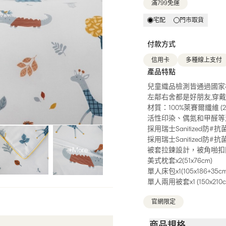
滿799免運
宅配
門市取貨
付款方式
信用卡
多種線上支付
產品特點
兒童織品檢測皆通過國家
左鄰右舍都是好朋友,穿
材質：100%萊賽爾纖維 (2
活性印染、偶氮和甲醛等
採用瑞士Sanitized防
採用瑞士Sanitized防
+More
被套拉鍊設計，被角啪扣
美式枕套x2(51x76cm)
單人床包x1(105x186+35cm
單人兩用被套x1 (150x210c
官網限定
商品規格