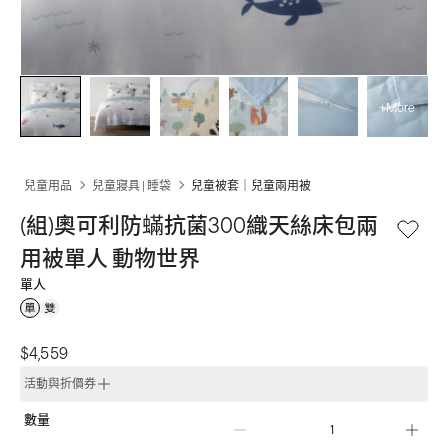
+More
兒童用品
兒童寢具 | 睡袋
兒童被套｜兒童兩用被
(組)奧可利防蟎抗菌300織天絲床包兩
用被單人 動物世界
單人
$4,559
活動與折價券
數量