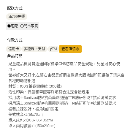
配送方式
滿799免運
宅配
門市取貨
付款方式
信用卡
多種線上支付
ATM
查看詳情
產品特點
兒童織品檢測皆通過國家標準CNS紡織品安全規範，兒童可安心使
用。
世界好大又好小,左鄰右舍都是好朋友透過大版地圖印花讓孩子與來自
各地的動物相遇
材質：100%萊賽爾纖維 (300織)
活性印染、偶氮和甲醛等測項符合法定含量規定
採用瑞士Sanitized防#抗菌藥劑,通過TTRI紡研所防#抗菌測試要求
採用瑞士Sanitized防#抗菌藥劑,通過TTRI紡研所防#抗菌測試要求
被套拉鍊設計，被角啪扣固定
美式枕套x2(51x76cm)
單人床包x1(105x186+35cm)
單人兩用被套x1 (150x210cm)