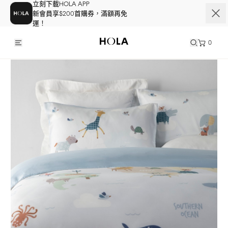
立刻下載HOLA APP
新會員享$200首購券，滿額再免
運！
0