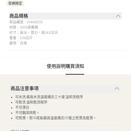
官網限定
商品規格
商品編號：
014418379
材質：
100%萊賽爾
尺寸：
長36，寬33，高24.5公分
重量：
2.34公斤
產地：
台灣
使用說明
購買須知
商品注意事項
可水洗 最高水洗溫度攝氏三十度 溫和洗程序
可乾洗 溫和乾洗程序
不可漂白
不可翻滾烘乾。
可熨燙，熨斗底板最高溫度攝氏117度之熨燙及壓燙。