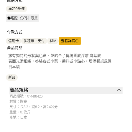
配送方式
滿799免運
宅配
門市取貨
付款方式
信用卡
多種線上支付
ATM
查看詳情
產品特點
擁有獨特的形狀與色彩，並結合了傳統圖紋浮雕-麻葉紋
表面光滑細緻，盛裝各式小菜、醬料或小點心，增添餐桌風景
日本製
新品
商品規格
商品編號：
014418426
材質：
陶瓷
尺寸：
長8.2，寬8.2，高2.4公分
重量：
0.1公斤
產地：
日本