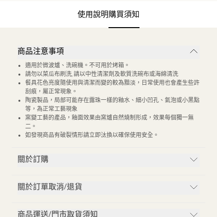
使用說明
購買須知
商品注意事項
適用於微波爐、洗碗機。不可用於烤箱。
請勿以菜瓜布刷洗, 請以中性清潔劑及軟質洗碗布或海綿清洗
餐具花色亮度隨使用與清潔而變的較為黯淡，日常使用也會產生些許
刮痕，屬正常現象。
陶瓷製品，局部可能存在露珠一樣的釉水、細小凹孔、氣泡或小黑點
等，為正常工藝現象
窯變工藝的產品，釉面效果由窯爐自然燒制形成，效果每個獨一無
二。
如發現商品有破裂情形請立即汰換以確保使用安全。
關於訂購
關於訂單取消/退貨
商品運送/門市取貨須知