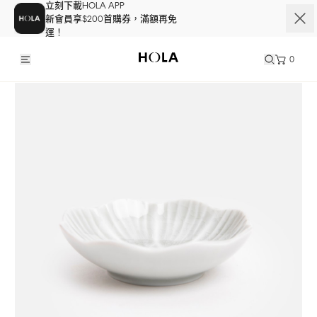
立刻下載HOLA APP
新會員享$200首購券，滿額再免
運！
0