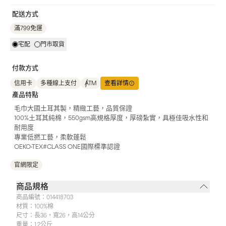
配送方式
滿799免運
宅配
門市取貨
付款方式
信用卡
多種線上支付
ATM
查看詳情
產品特點
毛巾大國土耳其製，精緻工藝，品質保證
100%土耳其純棉，550gsm高規格厚度，厚磅紮實，具極佳吸水性和
耐用度
專業低撚工藝，柔軟蓬鬆
OEKO-TEX#CLASS ONE國際標準認證
官網限定
商品規格
商品編號：
014418703
材質：
100%棉
尺寸：
長36，寬26，高14公分
重量：
1.2公斤