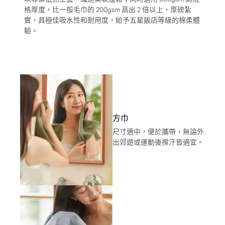
格厚度，比一般毛巾的 200gsm 高出 2 倍以上，厚磅紮
實，具極佳吸水性和耐用度，給予五星飯店等級的棉柔體
驗。
方巾
尺寸適中，便於攜帶，無論外
出郊遊或運動後擦汗皆適宜。