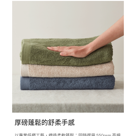
厚磅蓬鬆的舒柔手感
以專業低撚工藝，織造柔軟蓬鬆；同時選用 550gsm 高規