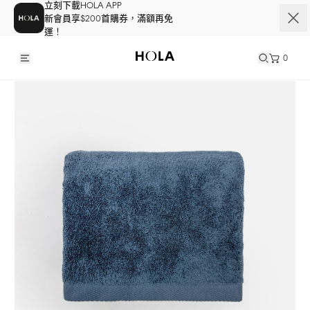
立刻下載HOLA APP
新會員享$200首購券，滿額再免
運！
0