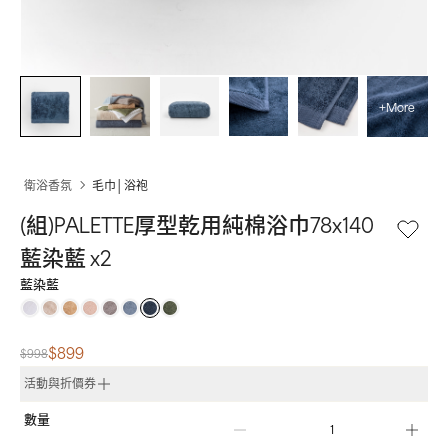
+More
衛浴香氛
毛巾│浴袍
(組)PALETTE厚型乾用純棉浴巾78x140 
藍染藍 x2
藍染藍
$899
$998
活動與折價券
數量