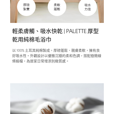
輕柔膚觸、吸水快乾 | PALETTE 厚型
乾用純棉毛浴巾
以 100% 土耳其純棉製成，厚磅蓬鬆、親膚柔軟，擁有良
好吸水性。外觀設計以優雅沉穩的柔和色調，搭配極簡線
條緞檔，為居家日常增添別緻質感。