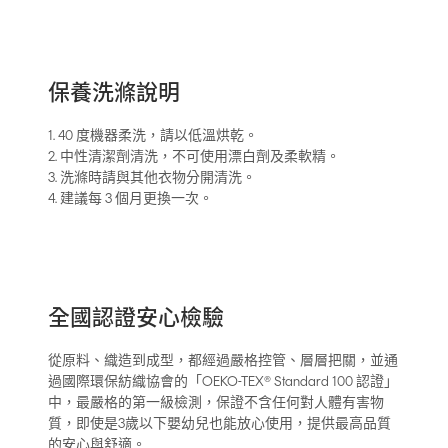
保養洗滌說明
1. 40 度機器柔洗，請以低溫烘乾。
2. 中性清潔劑清洗，不可使用漂白劑及柔軟精。
3. 洗滌時請與其他衣物分開清洗。
4. 建議每 3 個月更換一次。
全國認證安心檢驗
從原料、織造到成型，都經過嚴格控管、層層把關，並通
過國際環保紡織協會的「OEKO-TEX® Standard 100 認證」
中，最嚴格的第一級檢測，保證不含任何對人體有害物
質，即使是3歲以下嬰幼兒也能放心使用，提供最高品質
的安心與舒適。