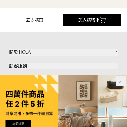
立即購買
加入購物車
關於 HOLA
顧客服務
條款說明
Follow Us
和樂家居股份有限公司｜
臺北市內湖區新湖三路23號5樓
統一編號｜
53096709
版權所有｜© Copyright 2024 HOLA Furnishing CO., LTD. All Rights Reserved