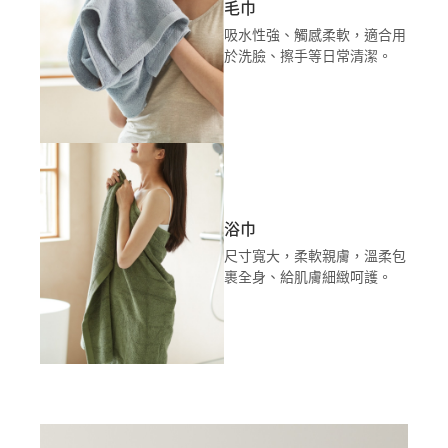
毛巾
吸水性強、觸感柔軟，適合用
於洗臉、擦手等日常清潔。
浴巾
尺寸寬大，柔軟親膚，溫柔包
裹全身、給肌膚細緻呵護。