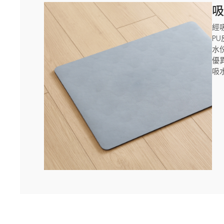
經
P
水
優
吸