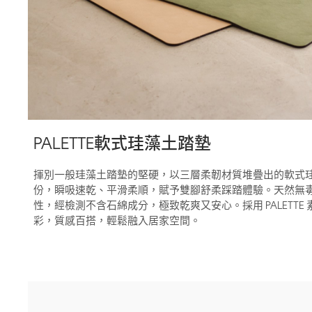
PALETTE軟式珪藻土踏墊
揮別一般珪藻土踏墊的堅硬，以三層柔韌材質堆疊出的軟式
份，瞬吸速乾、平滑柔順，賦予雙腳舒柔踩踏體驗。天然無
性，經檢測不含石綿成分，極致乾爽又安心。採用 PALETTE 
彩，質感百搭，輕鬆融入居家空間。