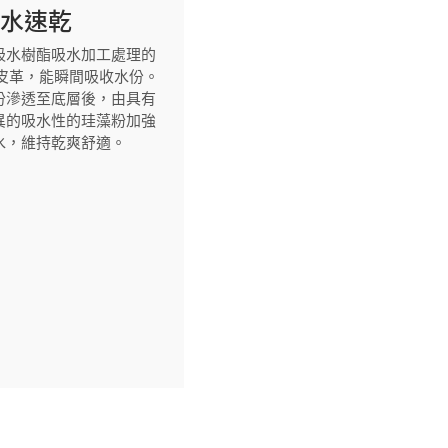
吸水速乾
吸水樹酯吸水加工處理的
U皮革，能瞬間吸收水份。
份滲透至底層後，由具有
異的吸水性的珪藻粉加強
水，維持乾爽舒適。