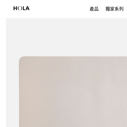
新會員享$200首購券，滿額再免運！
產品
獨家系列