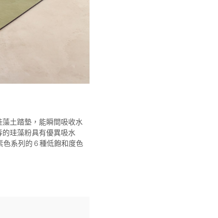
珪藻土踏墊，能瞬間吸收水
毒的珪藻粉具有優異吸水
素色系列的 6 種低飽和度色