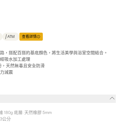
ATM
查看詳情
紋路，搭配百搭的基底顏色，將生活美學與浴室空間結合。
，經吸水加工處理
粉，天然無毒且安全防滑
彈力減震
維 180g 底層: 天然橡膠 5mm
.3公分