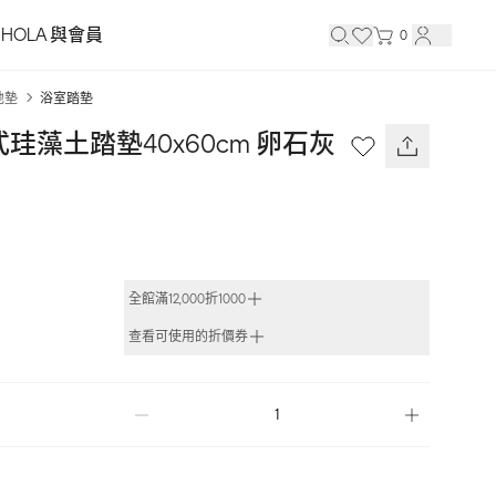
HOLA 與會員
0
地墊
浴室踏墊
軟式珪藻土踏墊40x60cm 卵石灰 
全館滿12,000折1000
查看可使用的折價券