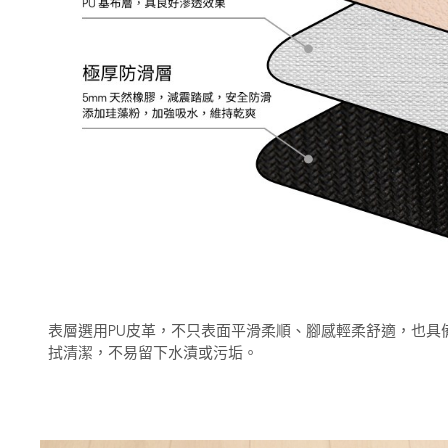
表層選用PU皮革，不只表面平滑柔順、腳感輕柔舒適，也具
拭清潔，不易留下水漬或污垢。