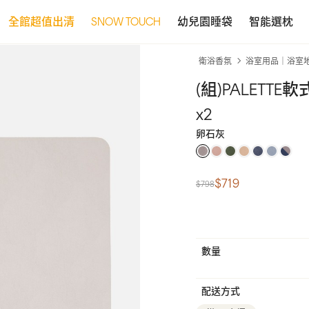
全館超值出清
SNOW TOUCH
幼兒園睡袋
智能選枕
衛浴香氛
浴室用品｜浴室
(組)PALETTE
x2
卵石灰
$719
$798
數量
配送方式