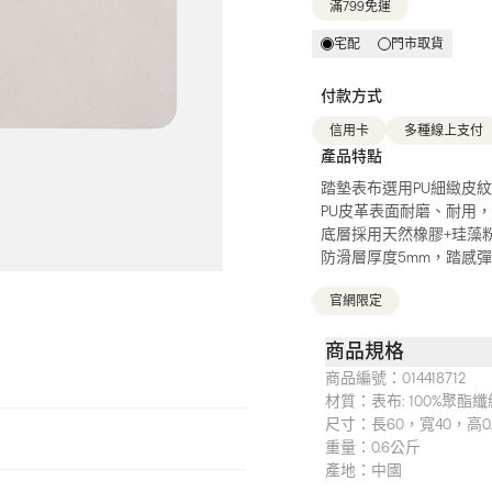
滿799免運
宅配
門市取貨
付款方式
信用卡
多種線上支付
產品特點
踏墊表布選用PU細緻皮
PU皮革表面耐磨、耐用
底層採用天然橡膠+珪藻
防滑層厚度5mm，踏感
官網限定
商品規格
商品編號：
014418712
材質：
表布: 100%聚酯纖
尺寸：
長60，寬40，高0
重量：
0.6公斤
產地：
中國