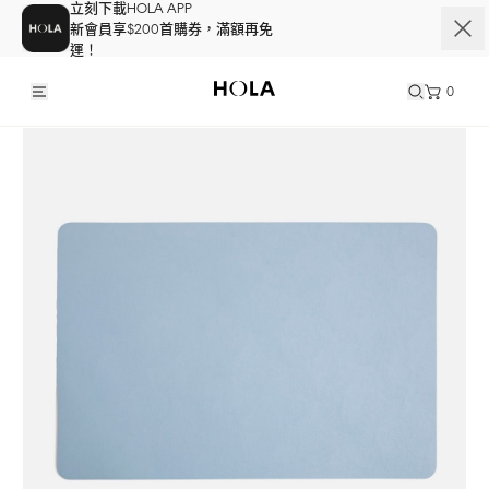
立刻下載HOLA APP
新會員享$200首購券，滿額再免
運！
0