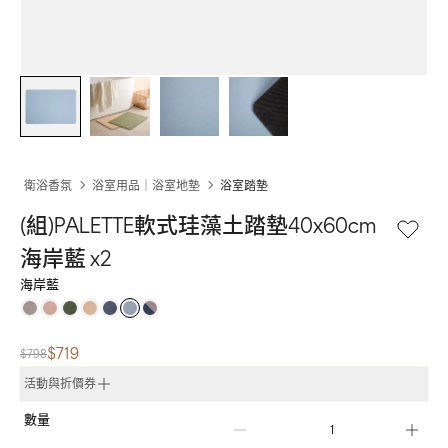
衛浴香氛
浴室用品｜浴室地墊
浴室踏墊
(組)PALETTE軟式珪藻土踏墊40x60cm 
海岸藍 x2
海岸藍
$719
$798
活動與折價券
數量