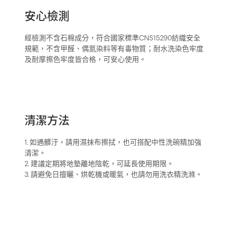
安心檢測
經檢測不含石棉成分，符合國家標準CNS15290紡織安全
規範，不含甲醛、偶氮染料等有毒物質；耐水洗染色牢度
及耐摩擦色牢度皆合格，可安心使用。
清潔方法
1. 如遇髒汙，請用濕抹布擦拭，也可搭配中性洗碗精加強
清潔。
2. 建議定期將地墊離地陰乾，可延長使用期限。
3. 請避免日擅曬、烘乾機或暖氣，也請勿用洗衣精洗滌。