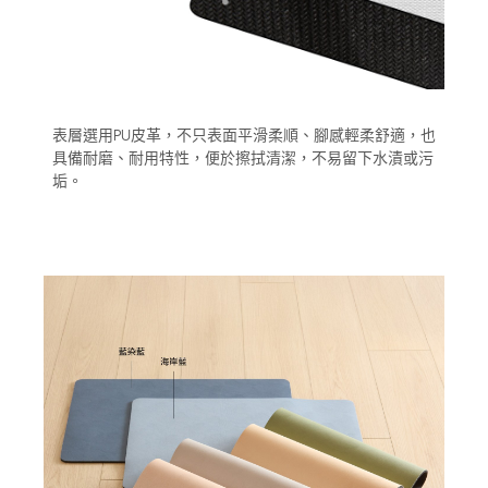
表層選用PU皮革，不只表面平滑柔順、腳感輕柔舒適，也
具備耐磨、耐用特性，便於擦拭清潔，不易留下水漬或污
垢。