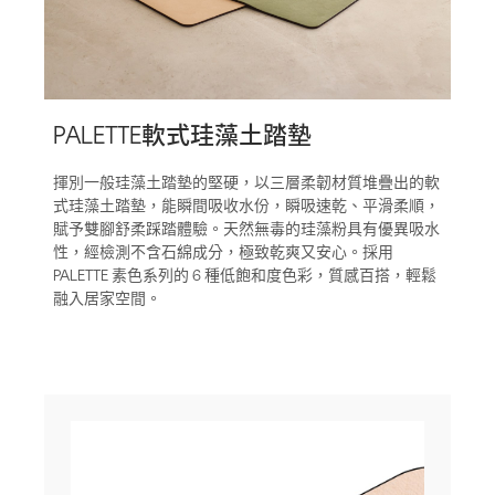
PALETTE軟式珪藻土踏墊
揮別一般珪藻土踏墊的堅硬，以三層柔韌材質堆疊出的軟
式珪藻土踏墊，能瞬間吸收水份，瞬吸速乾、平滑柔順，
賦予雙腳舒柔踩踏體驗。天然無毒的珪藻粉具有優異吸水
性，經檢測不含石綿成分，極致乾爽又安心。採用
PALETTE 素色系列的 6 種低飽和度色彩，質感百搭，輕鬆
融入居家空間。