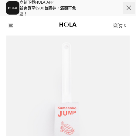
立刻下載HOLA APP
新會員享$200首購券，滿額再免
運！
0