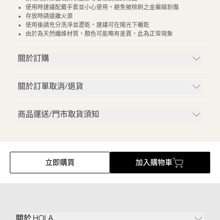
使用時建議配戴手套並小心使用，避免被棕刷之金屬線割傷
存放時請遠離火源
使用後請充分洗淨並瀝乾，建議可在陽光下曬乾
由於為天然纖維材質，顏色可能略有差異，此為正常現象
關於訂購
關於訂單取消/退貨
商品運送/門市取貨須知
立即購買
加入購物車
關於 HOLA