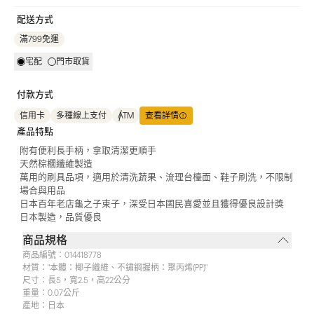
配送方式
滿799免運
宅配
門市取貨
付款方式
信用卡
多種線上支付
ATM
查看詳情
產品特點
附有便利長手柄，拿取清潔更順手
天然棕櫚纖維製造
萬用的刷具品項，適用於清洗蔬果、流理台檯面、鞋子刷洗，不限制
場合與用品
日本百年老店龜之子束子，深受日本國民喜愛並且獲得優良設計獎
日本製造，品質優良
商品規格
商品編號：
014418778
材質：
"本體：椰子纖維、不鏽鋼握柄：聚丙烯(PP)"
尺寸：
長5，寬2.5，高22公分
重量：
0.07公斤
產地：
日本