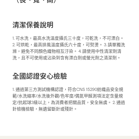
清潔保養說明
1. 可水洗，最高水洗溫度攝氏三十度，可乾洗，不可漂白。
2. 可烘乾，最高排風溫度攝氏六十度，可熨燙。 3. 請單獨洗
滌，避免不同顏色織物相互汙染。 4. 請使用中性清潔劑清
洗，且不可使用或沾染到含有漂白劑或螢光劑之清潔劑。
全國認證安心檢驗
1. 通過第三方測試機構認證，符合CNS 15290紡織品安全規
範/水洗縮率/水洗後外觀/色牢度/偶氮甲醛測項法定含量規
定/抗起球3級以上，為消費者把關品質，安全無虞。 2. 通過
針檢機檢驗，無遺留斷針或殘針。