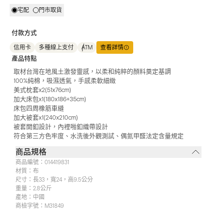
宅配
門市取貨
付款方式
信用卡
多種線上支付
ATM
查看詳情
產品特點
取材台灣在地風土激發靈感，以柔和純粹的顏料奠定基調
100%純棉，吸濕透氣，手感柔軟細緻
美式枕套x2(51x76cm)
加大床包x1(180x186+35cm)
床包四周橡筋車縫
加大被套x1(240x210cm)
被套開釦設計，內裡啪釦織帶設計
符合第三方色牢度、水洗後外觀測試、偶氮甲醛法定含量規定
商品規格
商品編號：
014419831
材質：
布
尺寸：
長33，寬24，高9.5公分
重量：
2.8公斤
產地：
中國
商檢字號：
M31849