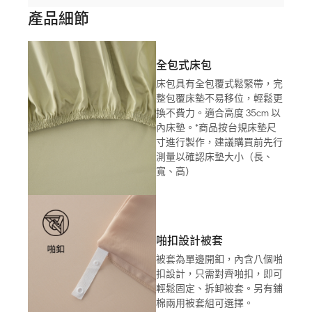
產品細節
全包式床包
床包具有全包覆式鬆緊帶，完
整包覆床墊不易移位，輕鬆更
換不費力。適合高度 35cm 以
內床墊。*商品按台規床墊尺
寸進行製作，建議購買前先行
測量以確認床墊大小（長、
寬、高）
啪扣設計被套
被套為單邊開釦，內含八個啪
扣設計，只需對齊啪扣，即可
輕鬆固定、拆卸被套。另有鋪
棉兩用被套組可選擇。