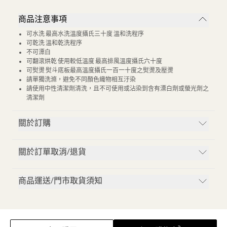
商品注意事項
可水洗 最高水洗溫度攝氏三十度 溫和洗程序
可乾洗 溫和乾洗程序
不可漂白
可翻滾烘乾 使用較低溫度 最高排風溫度攝氏六十度
可熨燙 熨斗底板最高溫度攝氏一百一十度之熨燙及壓燙
請單獨洗滌，避免不同顏色織物相互汙染
請使用中性清潔劑清洗，且不可使用或沾染到含有漂白劑或螢光劑之
清潔劑
關於訂購
關於訂單取消/退貨
商品運送/門市取貨須知