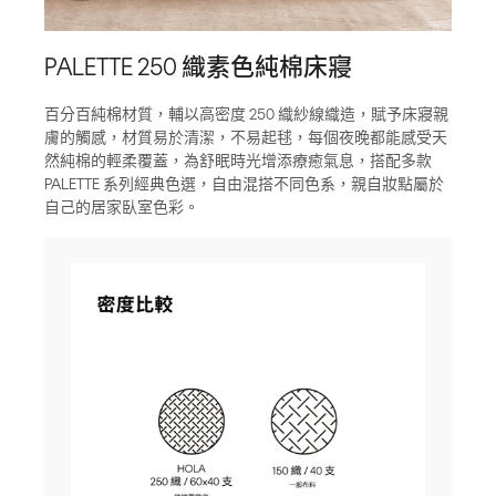
PALETTE 250 織素色純棉床寢
百分百純棉材質，輔以高密度 250 織紗線織造，賦予床寢親
膚的觸感，材質易於清潔，不易起毬，每個夜晚都能感受天
然純棉的輕柔覆蓋，為舒眠時光增添療癒氣息，搭配多款
PALETTE 系列經典色選，自由混搭不同色系，親自妝點屬於
自己的居家臥室色彩。