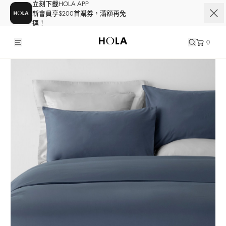
立刻下載HOLA APP
新會員享$200首購券，滿額再免
運！
0