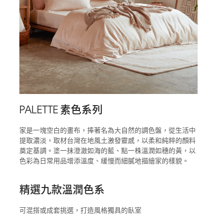
PALETTE 素色系列
家是一塊空白的畫布，捧著名為大自然的調色盤，從生活中
提取濃淡，取材台灣在地風土激發靈感，以柔和純粹的顏料
奠定基調。塗一抹澄澈如海的藍、點一株溫潤如穗的黃，以
色彩為日常用品增添溫度、緩慢而細膩地描繪家的樣貌。
精選九款溫潤色系
可混搭或成套挑選，打造風格獨具的臥室