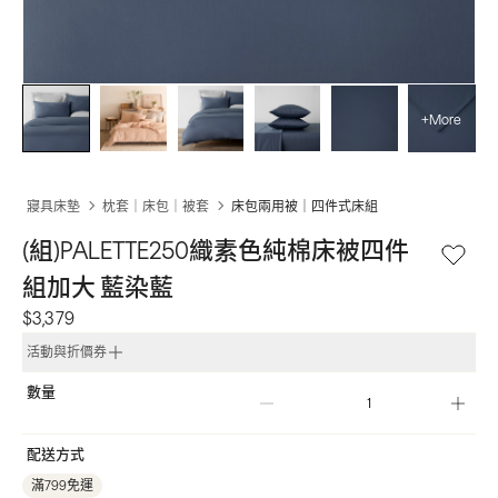
+More
寢具床墊
枕套｜床包｜被套
床包兩用被｜四件式床組
(組)PALETTE250織素色純棉床被四件
組加大 藍染藍
$3,379
活動與折價券
數量
配送方式
滿799免運