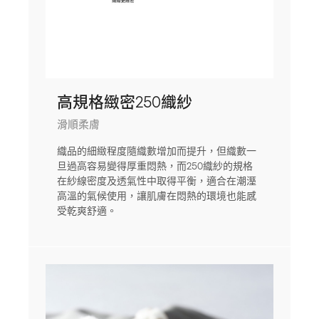
高規格緻密250織紗
滑順柔膚
織品的細緻程度隨織數增加而提升，但織數一
旦過高容易變得厚重悶熱，而250織紗的規格
在紗線密度及透氣性中取得平衡，適合在潮溼
高溫的氣候使用，讓肌膚在悶熱的環境也能感
受乾爽舒適。