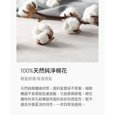
100%天然純淨棉花
輕盈舒適 吸濕透氣
天然純棉纖維材質，面料紮實卻不厚重，細緻
觸感不易導致肌膚過敏、引起摩擦靜電，棉花
獨特的多孔結構提供面料良好的透氣性，賦予
寢具冬暖夏涼的特性，一年四季皆適用。