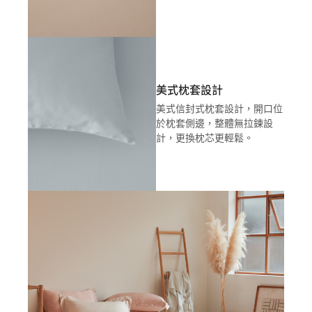
美式枕套設計
美式信封式枕套設計，開口位
於枕套側邊，整體無拉鍊設
計，更換枕芯更輕鬆。