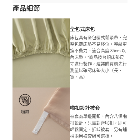
產品細節
全包式床包
床包具有全包覆式鬆緊帶，完
整包覆床墊不易移位，輕鬆更
換不費力。適合高度 35cm 以
內床墊。*商品按台規床墊尺
寸進行製作，建議購買前先行
測量以確認床墊大小（長、
寬、高）
啪扣設計被套
被套為單邊開釦，內含八個啪
扣設計，只需對齊啪扣，即可
輕鬆固定、拆卸被套。另有鋪
棉兩用被套組可選擇。