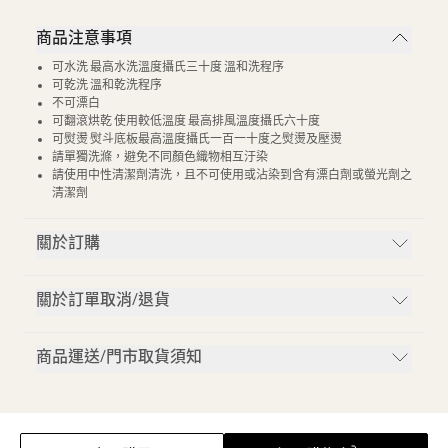
商品注意事項
可水洗 最高水洗溫度攝氏三十度 溫和洗程序
可乾洗 溫和乾洗程序
不可漂白
可翻滾烘乾 使用較低溫度 最高排風溫度攝氏六十度
可熨燙 熨斗底板最高溫度攝氏一百一十度之熨燙及壓燙
請單獨洗滌，避免不同顏色織物相互汙染
請使用中性清潔劑清洗，且不可使用或沾染到含有漂白劑或螢光劑之
清潔劑
關於訂購
關於訂單取消/退貨
商品運送/門市取貨須知