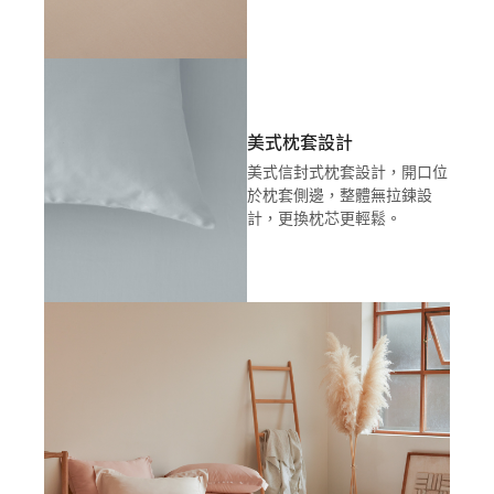
美式枕套設計
美式信封式枕套設計，開口位
於枕套側邊，整體無拉鍊設
計，更換枕芯更輕鬆。