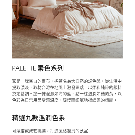
PALETTE 素色系列
家是一塊空白的畫布，捧著名為大自然的調色盤，從生活中
提取濃淡，取材台灣在地風土激發靈感，以柔和純粹的顏料
奠定基調。塗一抹澄澈如海的藍、點一株溫潤如穗的黃，以
色彩為日常用品增添溫度、緩慢而細膩地描繪家的樣貌。
精選九款溫潤色系
可混搭或成套挑選，打造風格獨具的臥室