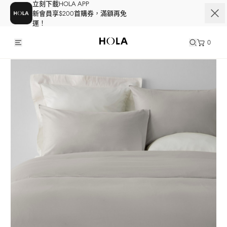
立刻下載HOLA APP
新會員享$200首購券，滿額再免
運！
0