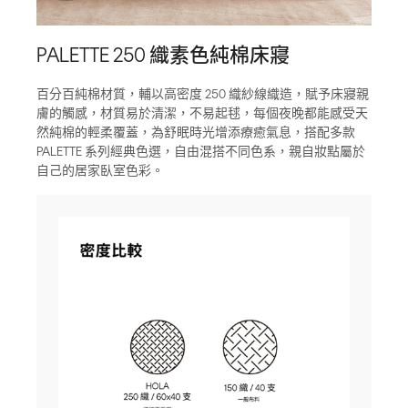
PALETTE 250 織素色純棉床寢
百分百純棉材質，輔以高密度 250 織紗線織造，賦予床寢親
膚的觸感，材質易於清潔，不易起毬，每個夜晚都能感受天
然純棉的輕柔覆蓋，為舒眠時光增添療癒氣息，搭配多款
PALETTE 系列經典色選，自由混搭不同色系，親自妝點屬於
自己的居家臥室色彩。