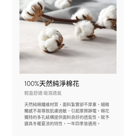
100%天然純淨棉花
輕盈舒適 吸濕透氣
天然純棉纖維材質，面料紮實卻不厚重，細緻
觸感不易導致肌膚過敏、引起摩擦靜電，棉花
獨特的多孔結構提供面料良好的透氣性，賦予
寢具冬暖夏涼的特性，一年四季皆適用。