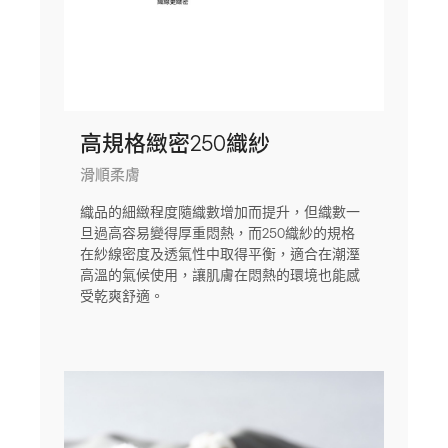
高規格緻密250織紗
滑順柔膚
織品的細緻程度隨織數增加而提升，但織數一
旦過高容易變得厚重悶熱，而250織紗的規格
在紗線密度及透氣性中取得平衡，適合在潮溼
高溫的氣候使用，讓肌膚在悶熱的環境也能感
受乾爽舒適。