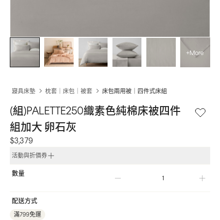
+More
寢具床墊
枕套｜床包｜被套
床包兩用被｜四件式床組
(組)PALETTE250織素色純棉床被四件
組加大 卵石灰
$3,379
活動與折價券
數量
配送方式
滿799免運