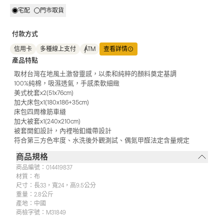
宅配
門市取貨
付款方式
信用卡
多種線上支付
ATM
查看詳情
產品特點
取材台灣在地風土激發靈感，以柔和純粹的顏料奠定基調
100%純棉，吸濕透氣，手感柔軟細緻
美式枕套x2(51x76cm)
加大床包x1(180x186+35cm)
床包四周橡筋車縫
加大被套x1(240x210cm)
被套開釦設計，內裡啪釦織帶設計
符合第三方色牢度、水洗後外觀測試、偶氮甲醛法定含量規定
商品規格
商品編號：
014419837
材質：
布
尺寸：
長33，寬24，高9.5公分
重量：
2.8公斤
產地：
中國
商檢字號：
M31849