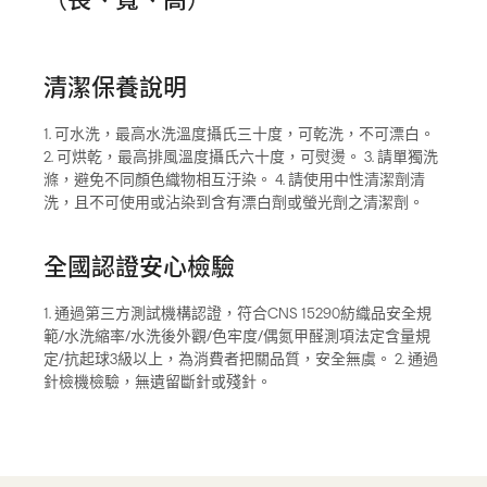
清潔保養說明
1. 可水洗，最高水洗溫度攝氏三十度，可乾洗，不可漂白。
2. 可烘乾，最高排風溫度攝氏六十度，可熨燙。 3. 請單獨洗
滌，避免不同顏色織物相互汙染。 4. 請使用中性清潔劑清
洗，且不可使用或沾染到含有漂白劑或螢光劑之清潔劑。
全國認證安心檢驗
1. 通過第三方測試機構認證，符合CNS 15290紡織品安全規
範/水洗縮率/水洗後外觀/色牢度/偶氮甲醛測項法定含量規
定/抗起球3級以上，為消費者把關品質，安全無虞。 2. 通過
針檢機檢驗，無遺留斷針或殘針。