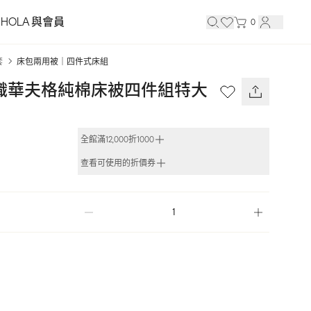
HOLA 與會員
0
套
床包兩用被｜四件式床組
0織華夫格純棉床被四件組特大 
全館滿12,000折1000
查看可使用的折價券