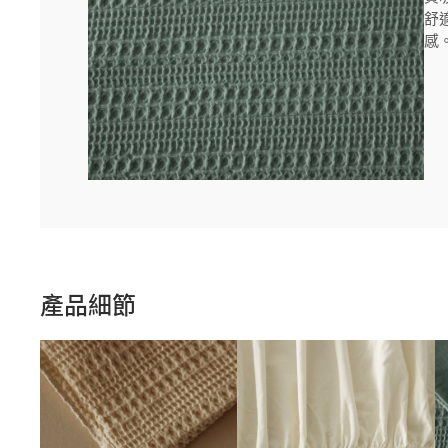
舒
感
產品細節