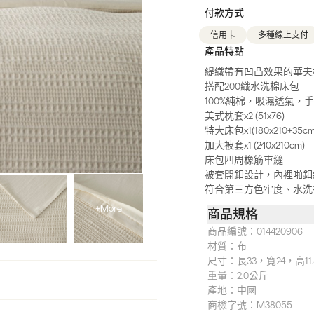
付款方式
信用卡
多種線上支付
產品特點
緹織帶有凹凸效果的華夫
搭配200織水洗棉床包
100%純棉，吸濕透氣，
美式枕套x2 (51x76)
特大床包x1(180x210+35cm
加大被套x1 (240x210cm)
床包四周橡筋車縫
被套開釦設計，內裡啪釦
符合第三方色牢度、水洗
+More
商品規格
商品編號：
014420906
材質：
布
尺寸：
長33，寬24，高11
重量：
2.0公斤
產地：
中國
商檢字號：
M38055