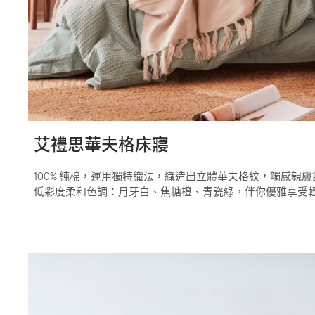
艾禮思華夫格床寢
100% 純棉，運用獨特織法，織造出立體華夫格紋，觸感親
低彩度柔和色調：月牙白、焦糖橙、青瓷綠，伴你優雅享受