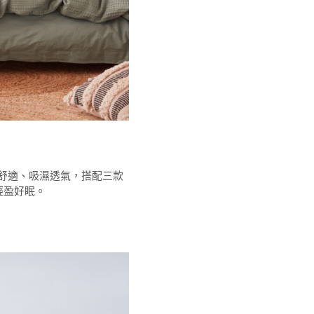
膚舒適、吸濕透氣，搭配三款
輕盈好眠。