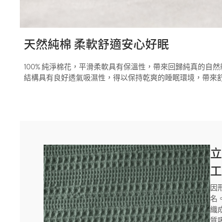
天然純棉 柔軟舒適安心好眠
100% 純淨棉花，平滑柔軟具有保溫性，帶來回歸純真的自
結構具有良好透氣吸濕性，得以保持乾爽的睡眠環境，帶來
因
名
織
質