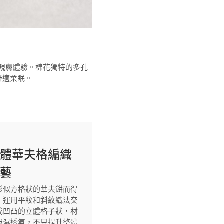
然親膚體驗。棉花獨特的多孔
舒適柔眠。
立體華夫格編織
工藝
形似方格狀的華夫餅而得
。運用平紋和斜紋織法交
成凹凸的立體格子狀，材
吸濕透氣，不只提升整體