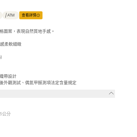
ATM
查看詳情
格圖案，表現自然質地手感。
手感柔軟細緻
)
織帶設計
後外觀測試、偶氮甲醛測項法定含量規定
.5公分