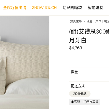
全館超值出清
SNOW TOUCH
幼兒園睡袋
智能選枕
寢具床墊
枕套｜床包｜被
(組)艾禮思30
月牙白
$4,769
數量
配送方式
滿799免運
宅配
門市取貨