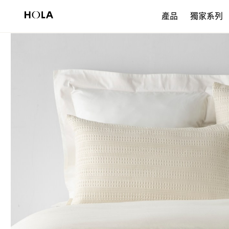
新會員享$200首購券，滿額再免運！
產品
獨家系列