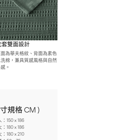
枕套雙面設計
正面為華夫格紋、背面為素色
水洗棉，兼具質感風格與自然
手感。
寸規格 CM )
：150 x 186
：180 x 186
：180 x 210