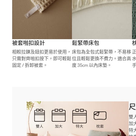
被套啪扣設計
鬆緊帶床包
相較拉鍊及鈕扣更易於使用，
床包為全包式鬆緊帶，不易移
只需對齊啪扣按下，即可輕鬆
位且輕鬆更換不費力。適合高
固定 / 拆卸被套。
度 35cm 以內床墊。
尺
雙人
加大
特大