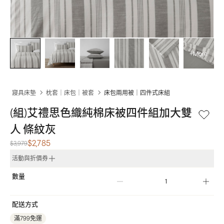
+More
寢具床墊
枕套｜床包｜被套
床包兩用被｜四件式床組
(組)艾禮思色織純棉床被四件組加大雙
人 條紋灰
$2,785
$3,979
活動與折價券
數量
配送方式
滿799免運