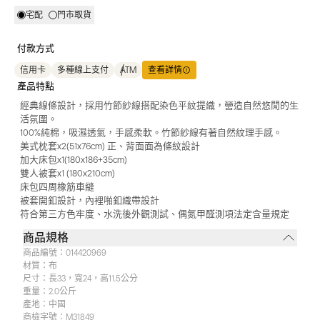
宅配
門市取貨
付款方式
信用卡
多種線上支付
ATM
查看詳情
產品特點
經典線條設計，採用竹節紗線搭配染色平紋提織，營造自然悠閒的生
活氛圍。
100%純棉，吸濕透氣，手感柔軟。竹節紗線有著自然紋理手感。
美式枕套x2(51x76cm) 正、背面面為條紋設計
加大床包x1(180x186+35cm)
雙人被套x1 (180x210cm)
床包四周橡筋車縫
被套開釦設計，內裡啪釦織帶設計
符合第三方色牢度、水洗後外觀測試、偶氮甲醛測項法定含量規定
商品規格
商品編號：
014420969
材質：
布
尺寸：
長33，寬24，高11.5公分
重量：
2.0公斤
產地：
中國
商檢字號：
M31849