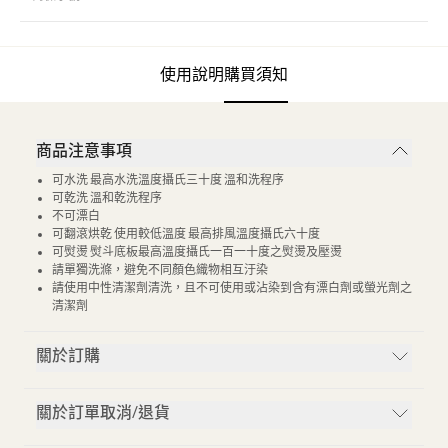
使用說明
購買須知
商品注意事項
可水洗 最高水洗溫度攝氏三十度 溫和洗程序
可乾洗 溫和乾洗程序
不可漂白
可翻滾烘乾 使用較低溫度 最高排風溫度攝氏六十度
可熨燙 熨斗底板最高溫度攝氏一百一十度之熨燙及壓燙
請單獨洗滌，避免不同顏色織物相互汙染
請使用中性清潔劑清洗，且不可使用或沾染到含有漂白劑或螢光劑之
清潔劑
關於訂購
關於訂單取消/退貨