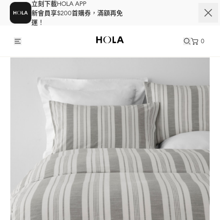
立刻下載HOLA APP
新會員享$200首購券，滿額再免
運！
0