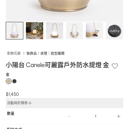
+More
家飾花藝
裝飾品｜桌燈｜造型蠟燭
小陽台 Canele可麗露戶外防水提燈 金
金
$1,450
活動與折價券
數量