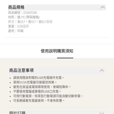
商品規格
商品編號：
014421028
材質：
鐵, PC (聚碳酸酯)
尺寸：
長13.7，寬13.7，高21.7公分
重量：
0.35公斤
產地：
中國
使用說明
購買須知
商品注意事項
請使用隨貨附贈的USB充電線作充電。
使用5V2A充電器可達最佳效果。
避免在高溫或潮濕環境使用，會縮短壽命。
不要使用電腦或筆電的USB口充電。
可用行動電源，但某些行動電源可能自動切斷供電。
可長期插著充電器使用，不會有影響。
關於訂購