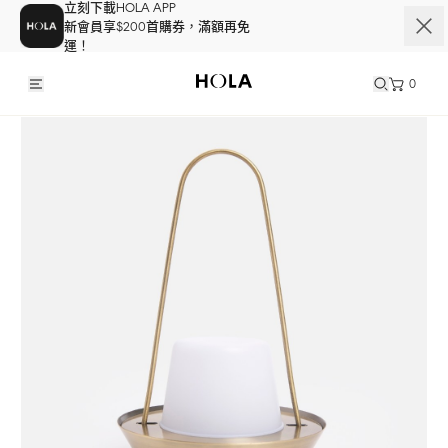
立刻下載HOLA APP
新會員享$200首購券，滿額再免
運！
0