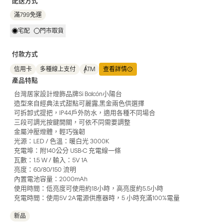
配送方式
滿799免運
宅配
門市取貨
付款方式
信用卡
多種線上支付
ATM
查看詳情
產品特點
台灣居家設計燈飾品牌Si Balcón小陽台
造型來自經典法式甜點可麗露,黑金兩色供選擇
可拆卸式提把，IP44戶外防水，適用各種不同場合
三段可調光按鍵開關，可依不同需要調整
金屬沖壓燈體，輕巧強韌
光源：LED / 色溫：暖白光 3000K
充電埠：附140公分 USB-C 充電線一條
瓦數：1.5 W / 輸入：5V 1A
亮度：60/80/150 流明
內置電池容量：2000mAh
使用時間：低亮度可使用約18小時，高亮度約5.5小時
充電時間：使用5V 2A電源供應器時，5 小時充滿100%電量
新品