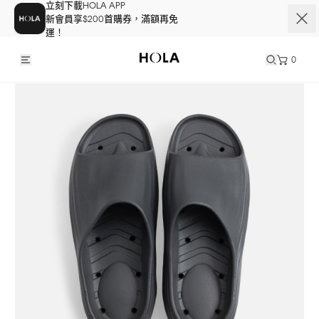
立刻下載HOLA APP
新會員享$200首購券，滿額再免
運！
0