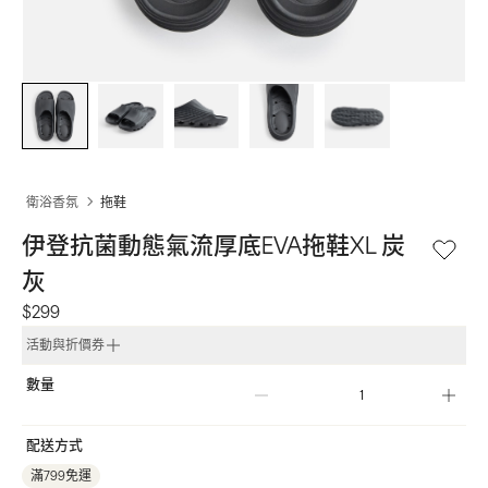
衛浴香氛
拖鞋
伊登抗菌動態氣流厚底EVA拖鞋XL 炭
灰
$299
活動與折價券
數量
配送方式
滿799免運