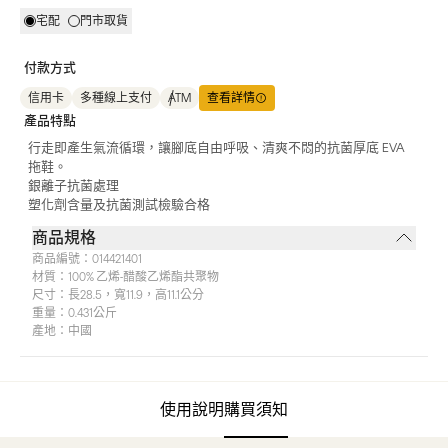
宅配
門市取貨
付款方式
信用卡
多種線上支付
ATM
查看詳情
產品特點
行走即產生氣流循環，讓腳底自由呼吸、清爽不悶的抗菌厚底 EVA
拖鞋。
銀離子抗菌處理
塑化劑含量及抗菌測試檢驗合格
商品規格
商品編號：
014421401
材質：
100% 乙烯-醋酸乙烯酯共聚物
尺寸：
長28.5，寬11.9，高11.1公分
重量：
0.431公斤
產地：
中國
使用說明
購買須知