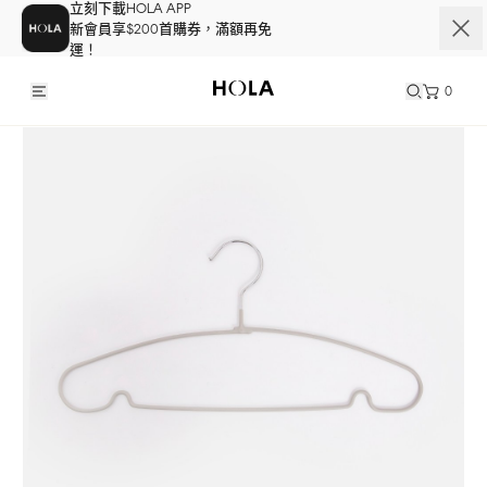
立刻下載HOLA APP
新會員享$200首購券，滿額再免
運！
0