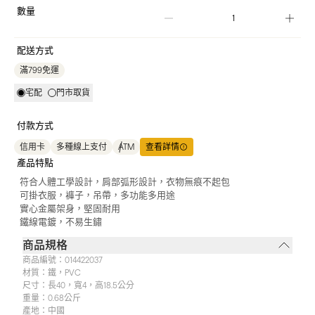
數量
配送方式
滿799免運
宅配
門市取貨
付款方式
信用卡
多種線上支付
ATM
查看詳情
產品特點
符合人體工學設計，肩部弧形設計，衣物無痕不起包
可掛衣服，褲子，吊帶，多功能多用途
實心金屬架身，堅固耐用
鐵線電鍍，不易生鏽
商品規格
商品編號：
014422037
材質：
鐵，PVC
尺寸：
長40，寬4，高18.5公分
重量：
0.68公斤
產地：
中國