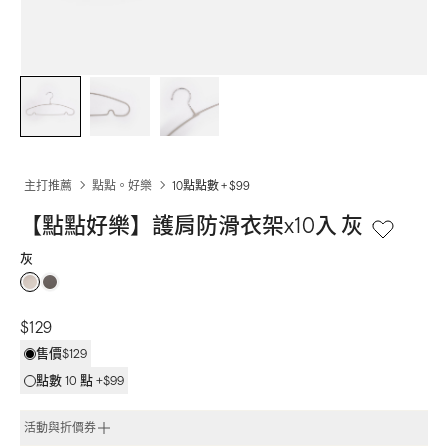
主打推薦
點點。好樂
10點點數 + $99
【點點好樂】護肩防滑衣架x10入 灰
灰
$129
售價
$129
點數
10
點 +
$99
活動與折價券