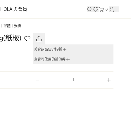
HOLA 與會員
0
｜拌麵｜米粉
g(紙板)
美食飲品任3件9折
查看可使用的折價券