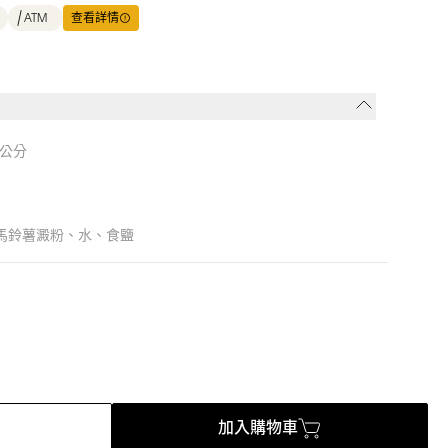
ATM
查看詳情
3公分
、馬鈴薯澱粉、水、食鹽
加入購物車