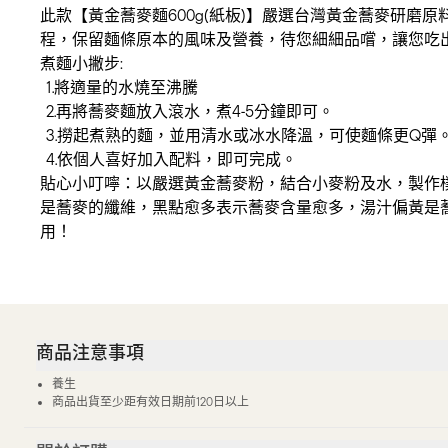
此款【黃金蕎麥麵600g(紙板)】嚴選台灣黃金蕎麥研磨
程，保留麵條原本的風味及營養，待您細細品嚐，讓您吃
煮麵小撇步:
1.將適量的水燒至沸騰
2.再將蕎麥麵放入滾水，煮4-5分鐘即可。
3.撈起煮熟的麵，並用清水或冰水降溫，可使麵條更Q彈
4.依個人喜好加入配料，即可完成。
貼心小叮嚀：以嚴選黃金蕎麥粉，結合小麥粉及水，製作
是蕎麥的纖維，黑點愈多表示蕎麥含量愈多，湯汁偏黃是
用！
商品注意事項
養生
商品出貨至少距有效日期前120日以上