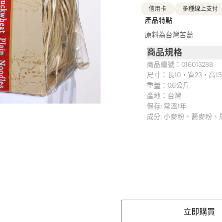
信用卡
多種線上支付
產品特點
原料為台灣苦蕎
商品規格
商品編號：
016013288
尺寸：
長10，寬23，高1
重量：
0.6公斤
產地：
台灣
保存: 常溫1年
成分: 小麥粉、蕎麥粉
立即購買