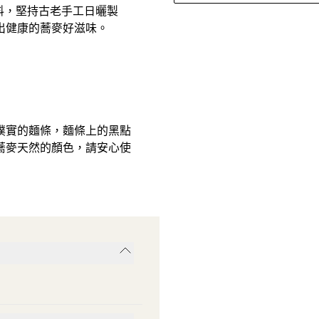
原料，堅持古老手工日曬製
出健康的蕎麥好滋味。
。
樸實的麵條，麵條上的黑點
蕎麥天然的顏色，請安心使