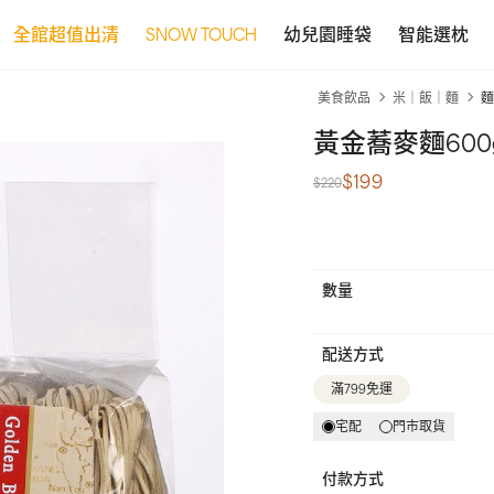
全館超值出清
SNOW TOUCH
幼兒園睡袋
智能選枕
美食飲品
米｜飯｜麵
麵
黃金蕎麥麵600
$199
$220
數量
配送方式
滿799免運
宅配
門市取貨
付款方式