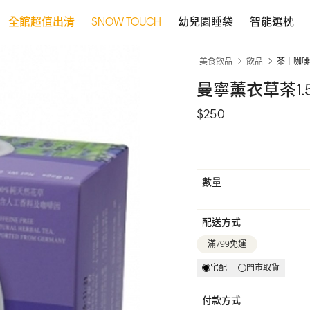
全館超值出清
SNOW TOUCH
幼兒園睡袋
智能選枕
美食飲品
飲品
茶｜咖啡
曼寧薰衣草茶1.5
$250
數量
配送方式
滿799免運
宅配
門市取貨
付款方式