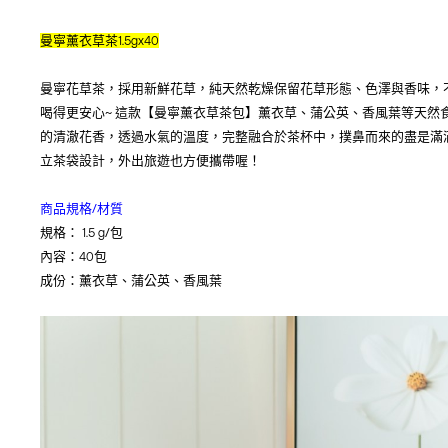
曼寧薰衣草茶1.5gx40
曼寧花草茶，採用新鮮花草，純天然乾燥保留花草形態、色澤與香味，
喝得更安心~ 這款【曼寧薰衣草茶包】薰衣草、蒲公英、香風葉等天然
的清澈花香，透過水氣的溫度，完整融合於茶杯中，撲鼻而來的盡是滿
立茶袋設計，外出旅遊也方便攜帶喔！
商品規格/材質
規格： 1.5 g/包
內容：40包
成份：薰衣草、蒲公英、香風葉