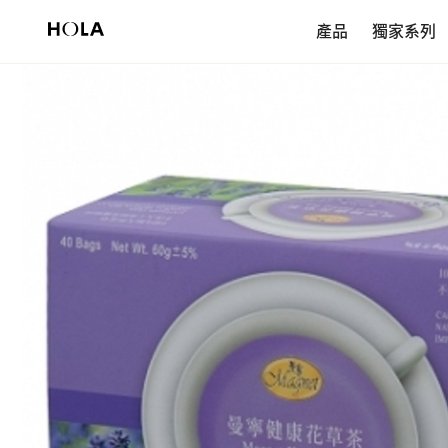
新會員享$200首購券，滿額再免運！
產品
獨家系列