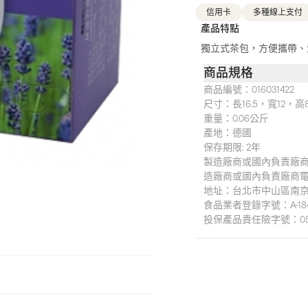
信用卡
多種線上支付
產品特點
獨立式茶包，方便攜帶、
商品規格
商品編號：
016031422
尺寸：
長16.5，寬12，
重量：
0.06公斤
產地：
德國
保存期限: 2年
製造廠商或國內負責廠
造廠商或國內負責廠商電話：
地址：台北市中山區南京
食品業者登錄字號：A-18474
投保產品責任險字號：0510