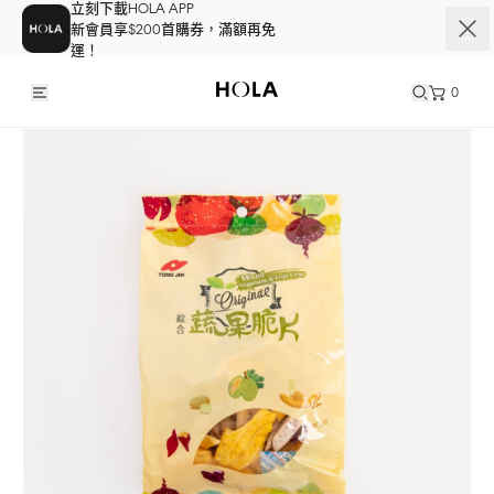
立刻下載HOLA APP
新會員享$200首購券，滿額再免
運！
0