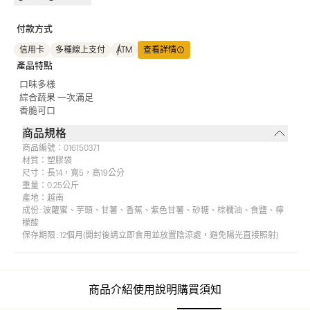
付款方式
信用卡
多種線上支付
ATM
查看詳情
產品特點
口味多樣
綜合蔬果 一次滿足
香脆可口
商品規格
商品編號：
016150371
材質：
塑膠袋
尺寸：
長14，寬5，高19公分
重量：
0.25公斤
產地：
越南
成份 : 波蘿蜜、芋頭、甘薯、香蕉、紫色甘薯、砂糖、棕櫚油、食鹽、檸
檬酸
保存期限 : 12個月(開封後請立即食用並放置陰涼處，避免陽光直接照射)
商品介紹
使用說明
購買須知