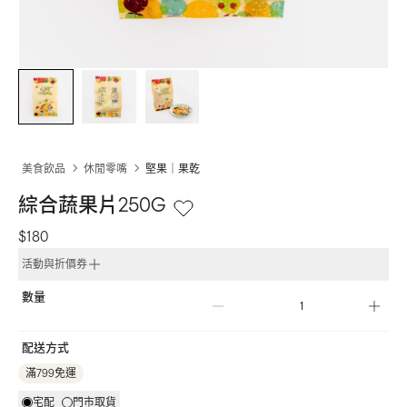
美食飲品
休閒零嘴
堅果｜果乾
綜合蔬果片250G
$180
活動與折價券
數量
配送方式
滿799免運
宅配
門市取貨