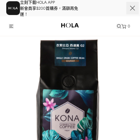
立刻下載HOLA APP
新會員享$200首購券，滿額再免
運！
0