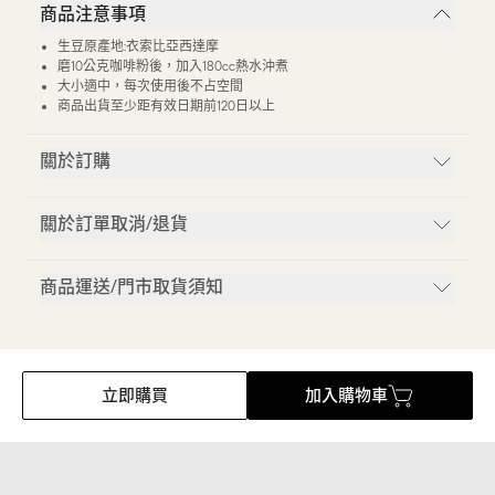
商品注意事項
生豆原產地:衣索比亞西達摩
磨10公克咖啡粉後，加入180cc熱水沖煮
大小適中，每次使用後不占空間
商品出貨至少距有效日期前120日以上
關於訂購
關於訂單取消/退貨
商品運送/門市取貨須知
立即購買
加入購物車