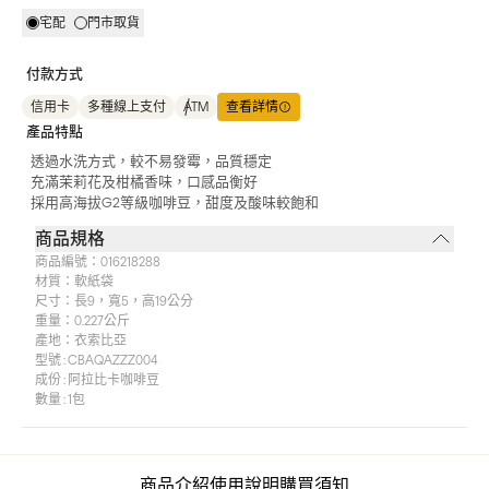
宅配
門市取貨
付款方式
信用卡
多種線上支付
ATM
查看詳情
產品特點
透過水洗方式，較不易發霉，品質穩定
充滿茉莉花及柑橘香味，口感品衡好
採用高海拔G2等級咖啡豆，甜度及酸味較飽和
商品規格
商品編號：
016218288
材質：
軟紙袋
尺寸：
長9，寬5，高19公分
重量：
0.227公斤
產地：
衣索比亞
型號 : CBAQAZZZ004
成份 : 阿拉比卡咖啡豆
數量 : 1包
商品介紹
使用說明
購買須知