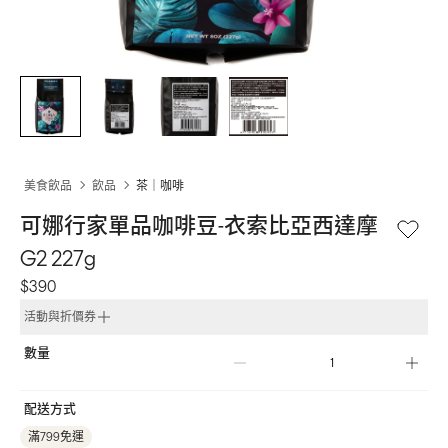
美食飲品
飲品
茶｜咖啡
可娜行家單品咖啡豆-衣索比亞西達摩
G2 227g
$390
活動與折價券
數量
配送方式
滿799免運