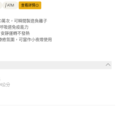
ATM
查看詳情
40萬次，可瞬間製造負離子
提升呼吸道免疫能力
，安靜運轉不發熱
造療癒氛圍，可當作小夜燈使用
皿
.4公分