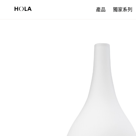
新會員享$200首購券，滿額再免運！
產品
獨家系列