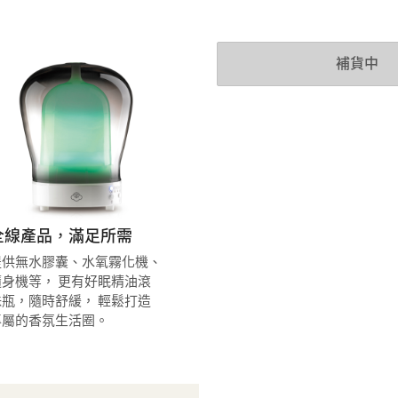
補貨中
全線產品，滿足所需
提供無水膠囊、水氧霧化機、
隨身機等， 更有好眠精油滾
珠瓶，隨時舒緩， 輕鬆打造
專屬的香氛生活圈。