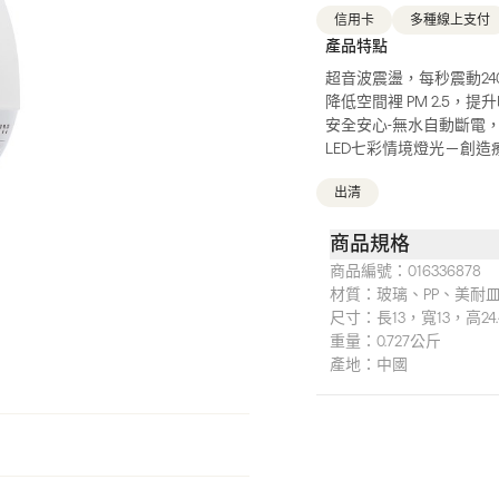
信用卡
多種線上支付
產品特點
超音波震盪，每秒震動2
降低空間裡 PM 2.5，
安全安心-無水自動斷電
LED七彩情境燈光－創
出清
商品規格
商品編號：
016336878
材質：
玻璃、PP、美耐
尺寸：
長13，寬13，高24
重量：
0.727公斤
產地：
中國