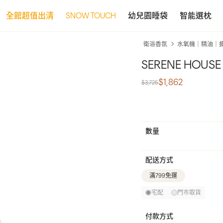
全館超值出清
SNOW TOUCH
幼兒園睡袋
智能選枕
衛浴香氛
水氧機｜精油｜
SERENE HOUS
$1,862
$3,725
數量
配送方式
滿799免運
宅配
門市取貨
付款方式