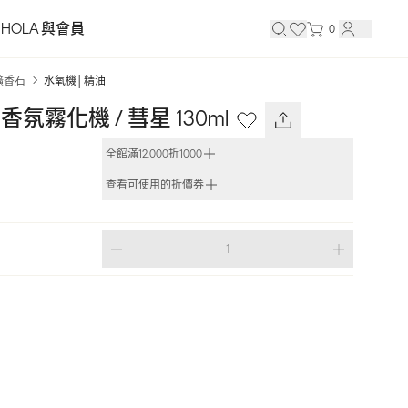
HOLA 與會員
0
擴香石
水氧機│精油
E 香氛霧化機 / 彗星 130ml
全館滿12,000折1000
查看可使用的折價券