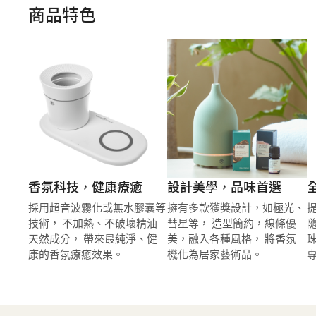
商品特色
香氛科技，健康療癒
設計美學，品味首選
採用超音波霧化或無水膠囊等
擁有多款獲獎設計，如極光、
技術， 不加熱、不破壞精油
彗星等， 造型簡約，線條優
天然成分， 帶來最純淨、健
美，融入各種風格， 將香氛
康的香氛療癒效果。
機化為居家藝術品。