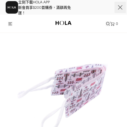
立刻下載HOLA APP
新會員享$200首購券，滿額再免
運！
0