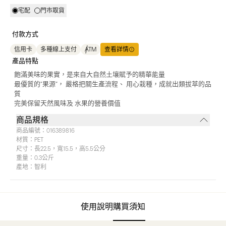
宅配
門市取貨
付款方式
信用卡
多種線上支付
ATM
查看詳情
產品特點
飽滿美味的果實，是來自大自然土壤賦予的精華能量
最優質的”果源”， 嚴格把關生產流程、 用心栽種，成就出類拔萃的品
質
完美保留天然風味及 水果的營養價值
商品規格
商品編號：
016389816
材質：
PET
尺寸：
長22.5，寬15.5，高5.5公分
重量：
0.3公斤
產地：
智利
使用說明
購買須知