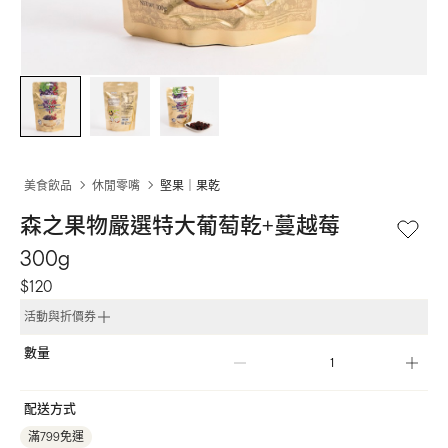
美食飲品
休閒零嘴
堅果｜果乾
森之果物嚴選特大葡萄乾+蔓越莓
300g
$120
活動與折價券
數量
配送方式
滿799免運