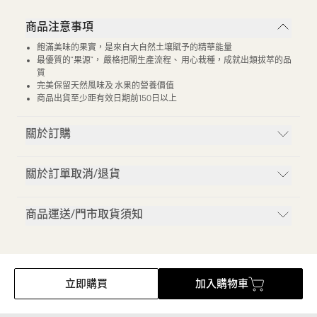
商品注意事項
飽滿美味的果實，是來自大自然土壤賦予的精華能量
最優質的”果源”， 嚴格把關生產流程、 用心栽種，成就出類拔萃的品
質
完美保留天然風味及 水果的營養價值
商品出貨至少距有效日期前150日以上
關於訂購
關於訂單取消/退貨
商品運送/門市取貨須知
立即購買
加入購物車