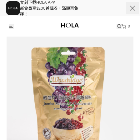
立刻下載HOLA APP
新會員享$200首購券，滿額再免
運！
0