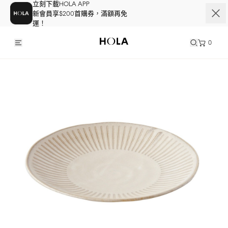
立刻下載HOLA APP
新會員享$200首購券，滿額再免
運！
0