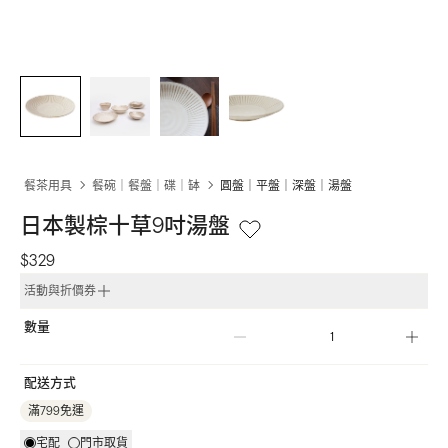
餐茶用具
餐碗｜餐盤｜碟｜缽
圓盤｜平盤｜深盤｜湯盤
日本製棕十草9吋湯盤
$329
活動與折價券
數量
配送方式
滿799免運
宅配
門市取貨