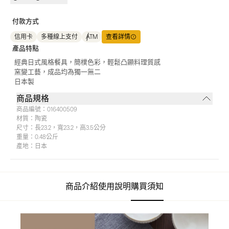
付款方式
信用卡
多種線上支付
ATM
查看詳情
產品特點
經典日式風格餐具，簡樸色彩，輕鬆凸顯料理質感
窯變工藝，成品均為獨一無二
日本製
商品規格
商品編號：
016400509
材質：
陶瓷
尺寸：
長23.2，寬23.2，高3.5公分
重量：
0.48公斤
產地：
日本
商品介紹
使用說明
購買須知