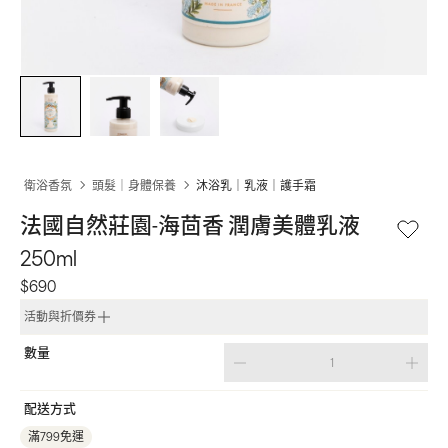
衛浴香氛
頭髮｜身體保養
沐浴乳｜乳液｜護手霜
法國自然莊園-海茴香 潤膚美體乳液
250ml
$690
活動與折價券
數量
配送方式
滿799免運