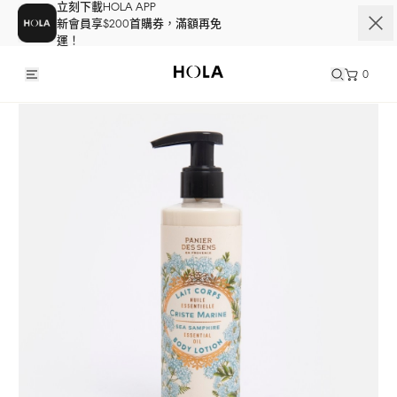
立刻下載HOLA APP
新會員享$200首購券，滿額再免
運！
0