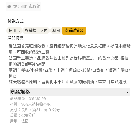
宅配
門市取貨
付款方式
信用卡
多種線上支付
ATM
查看詳情
產品特點
受法國普羅旺斯啟發，產品細節皆與當地文化息息相關。提倡永續發
展、可回收的製造工藝
法國手工製造，品牌香味皆由被列為世界遺產之一的香水之都--格拉
斯的調香師精心調配
前調：檸檬/小蒼蘭/西瓜，中調：海茴香/鈴蘭/百合花，後調：麝香/
檀香
純天然植萃原料，富含乳木果油和滋養的橄欖油，帶來日常舒適感
商品規格
商品編號：
016430199
材質：
96%天然植物萃取
尺寸：
長5.1，寬5.1，高19.1公分
重量：
0.29公斤
產地：
法國